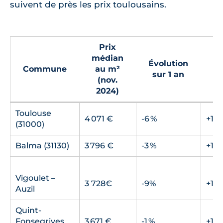
suivent de près les prix toulousains.
Prix
médian
Évolution
Év
Commune
au m²
sur 1 an
su
(nov.
2024)
Toulouse
4 071 €
-6 %
+10 
(31000)
Balma (31130)
3 796 €
-3 %
+15 
Vigoulet –
3 728€
-9%
+16
Auzil
Quint-
Fonsegrives
3 671 €
-1 %
+12 