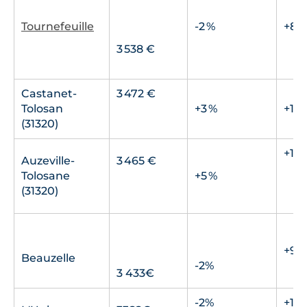
Tournefeuille
-2 %
+8 %
3 538 €
Castanet-
3 472 €
Tolosan
+3 %
+12 
(31320)
+14 
Auzeville-
3 465 €
Tolosane
+5 %
(31320)
+9%
Beauzelle
-2%
3 433€
-2%
+14