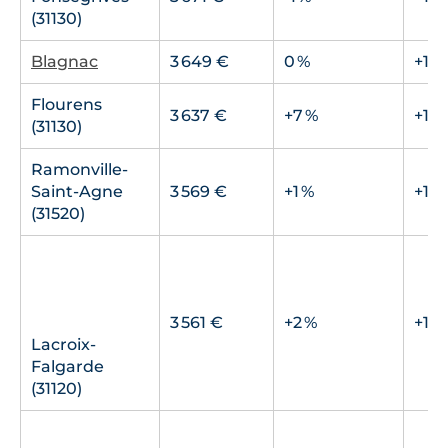
(31130)
Blagnac
3 649 €
0 %
+15 
Flourens
3 637 €
+7 %
+18 
(31130)
Ramonville-
Saint-Agne
3 569 €
+1 %
+13 
(31520)
3 561 €
+2 %
+11 
Lacroix-
Falgarde
(31120)