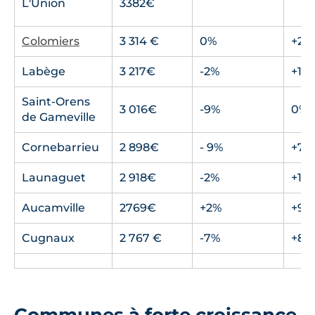
L'Union
3382€
Colomiers
3 314 €
0%
+28
Labège
3 217€
-2%
+10
Saint-Orens
3 016€
-9%
0%
de Gameville
Cornebarrieu
2 898€
- 9%
+7%
Launaguet
2 918€
-2%
+10
Aucamville
2769€
+2%
+9%
Cugnaux
2 767 €
-7%
+8%
Communes à forte croissance