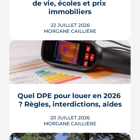
de vie, écoles et prix 
Voici les leviers concrets pour r...
immobiliers
LIRE L'ARTICLE
22 JUILLET 2026
MORGANE CAILLIÈRE
Écoles, base de loisirs, transports,
projets urbains et prix au m2 : le guide
complet pour s'installer à Tournefeuille,
3e ville de Haute-Garonne.
Quel DPE pour louer en 2026 
? Règles, interdictions, aides
LIRE L'ARTICLE
20 JUILLET 2026
MORGANE CAILLIÈRE