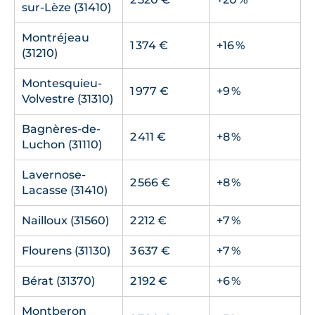
sur-Lèze (31410)
Montréjeau
1 374 €
+16 %
(31210)
Montesquieu-
1 977 €
+9 %
Volvestre (31310)
Bagnères-de-
2 411 €
+8 %
Luchon (31110)
Lavernose-
2 566 €
+8 %
Lacasse (31410)
Nailloux (31560)
2 212 €
+7 %
Flourens (31130)
3 637 €
+7 %
Bérat (31370)
2 192 €
+6 %
Montberon