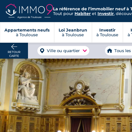
La référence de l’immobilier neuf à 
Tout pour
Habiter
et
Investir
, découvr
Agence de Toulouse
Appartements neufs
Loi Jeanbrun
Investir
à Toulouse
à Toulouse
à Toulouse
à 
Ville ou quartier
Tous les
RETOUR
CARTE