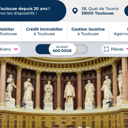
Toulouse depuis 20 ans !
38, Quai de Tounis
📍
ez les dispositifs !
31000 Toulouse
Habiter
Crédit immobilier
Gestion locative
Toulouse
à Toulouse
à Toulouse
Agence
BUDGET
 biens
Pièces
600 000€