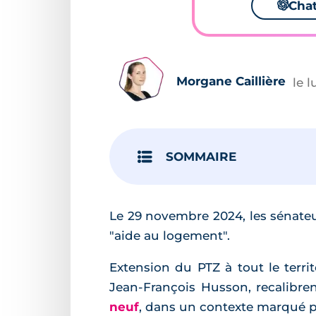
🌌
Cha
Morgane Caillière
le 
SOMMAIRE
Le 29 novembre 2024, les sénateu
"aide au logement".
Extension du PTZ à tout le terri
Jean-François Husson, recalibre
neuf
, dans un contexte marqué p