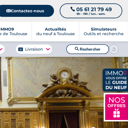
05 61 21 79 49
📞
📧
Contactez-nous
9h - 19h / lun.- sam.
IMMO9
Actualités
Simulateurs
 de Toulouse
du neuf à Toulouse
Outils et recherche
🔍
Livraison
Rechercher
NOS
OFFRES
🎁