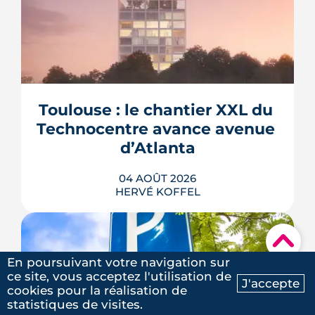
La troisième et dernière phase de
l'écoquartier Andromède doit livrer
près de 1 700 logements à partir de
2028. La présence d'un passereau
Toulouse : le chantier XXL du 
protégé, la cisticole des joncs, contraint
fortement le plan d'aménagement et
Technocentre avance avenue 
repousse un calendrier déjà tendu.
d’Atlanta
LIRE L'ARTICLE
04 AOÛT 2026
HERVÉ KOFFEL
▾
En poursuivant votre navigation sur
Avenue d'Atlanta, à la Roseraie, un
ce site, vous acceptez l'utilisation de
chantier de six hectares réorganise les
J'accepte
cookies pour la réalisation de
coulisses techniques de Toulouse
Ma recherche
Contactez-nous
statistiques de visites.
Métropole. Derrière les buttes de terre