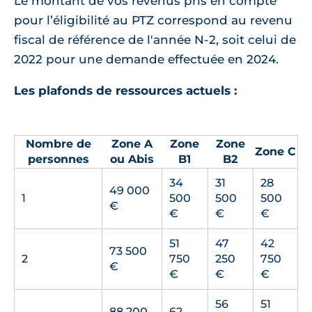
Le montant de vos revenus pris en compte
pour l’éligibilité au PTZ correspond au revenu
fiscal de référence de l'année N-2, soit celui de
2022 pour une demande effectuée en 2024.
Les plafonds de ressources actuels :
Nombre de
Zone A
Zone
Zone
Zone C
personnes
ou Abis
B1
B2
34
31
28
49 000
1
500
500
500
€
€
€
€
51
47
42
73 500
2
750
250
750
€
€
€
€
56
51
88 200
62