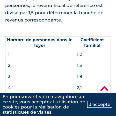
personnes, le revenu fiscal de référence est
divisé par 1,5 pour déterminer la tranche de
revenus correspondante.
Nombre de personnes dans le
Coefficient
foyer
familial
1
1,0
2
1,5
3
1,8
▾
4
2,1
En poursuivant votre navigation sur
5
2,4
ce site, vous acceptez l'utilisation de
J'accepte
cookies pour la réalisation de
Ma recherche
Contactez-nous
6
2,7
statistiques de visites.