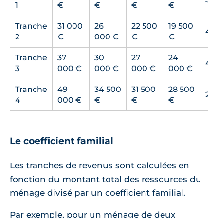
1
€
€
€
€
Tranche
31 000
26
22 500
19 500
40
2
€
000 €
€
€
Tranche
37
30
27
24
40
3
000 €
000 €
000 €
000 €
Tranche
49
34 500
31 500
28 500
20
4
000 €
€
€
€
Le coefficient familial
Les tranches de revenus sont calculées en
fonction du montant total des ressources du
ménage divisé par un coefficient familial.
Par exemple, pour un ménage de deux