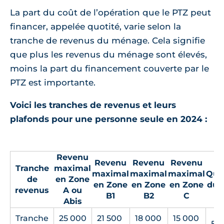
La part du coût de l’opération que le PTZ peut
financer, appelée quotité, varie selon la
tranche de revenus du ménage. Cela signifie
que plus les revenus du ménage sont élevés,
moins la part du financement couverte par le
PTZ est importante.
Voici les tranches de revenus et leurs
plafonds pour une personne seule en 2024 :
Revenu
Revenu
Revenu
Revenu
Tranche
maximal
maximal
maximal
maximal
Quo
de
en Zone
en Zone
en Zone
en Zone
du 
revenus
A ou
B1
B2
C
Abis
Tranche
25 000
21 500
18 000
15 000
50