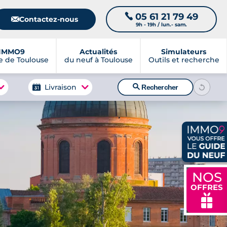
05 61 21 79 49
📞
📧
Contactez-nous
9h - 19h / lun.- sam.
IMMO9
Actualités
Simulateurs
 de Toulouse
du neuf à Toulouse
Outils et recherche
🔍
Livraison
Rechercher
NOS
OFFRES
🎁