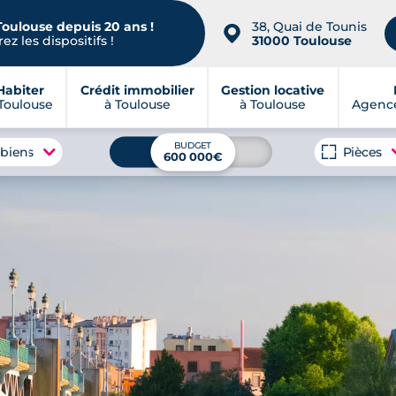
Toulouse depuis 20 ans !
38, Quai de Tounis
📍
ez les dispositifs !
31000 Toulouse
Habiter
Crédit immobilier
Gestion locative
Toulouse
à Toulouse
à Toulouse
Agence
BUDGET
 biens
Pièces
600 000€