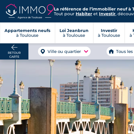
La référence de l’immobilier neuf à 
Tout pour
Habiter
et
Investir
, découvr
Agence de Toulouse
Appartements neufs
Loi Jeanbrun
Investir
à Toulouse
à Toulouse
à Toulouse
à 
Ville ou quartier
Tous les
RETOUR
CARTE