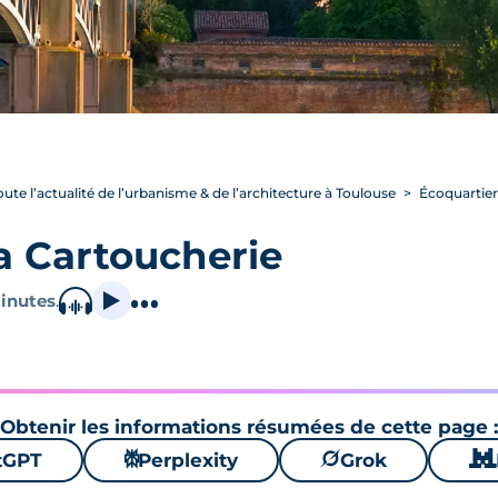
oute l’actualité de l’urbanisme & de l’architecture à Toulouse
Écoquartier
a Cartoucherie
inutes
.
Obtenir les informations résumées de cette page :
tGPT
⚙
Perplexity
🪐
Grok
🐱