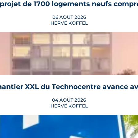
projet de 1700 logements neufs compr
06 AOÛT 2026
HERVÉ KOFFEL
 Andromède doit livrer près de 1 700 logements à pa
ement le plan d'aménagement et repousse un calendri
LIRE L'ARTICLE
chantier XXL du Technocentre avance a
04 AOÛT 2026
HERVÉ KOFFEL