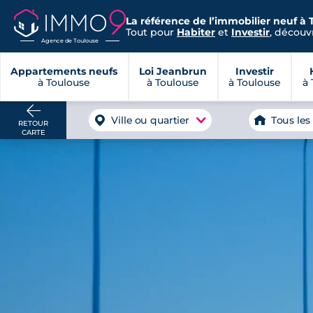
La référence de l’immobilier neuf à 
Tout pour
Habiter
et
Investir
, découvr
Agence de Toulouse
Appartements neufs
Loi Jeanbrun
Investir
à Toulouse
à Toulouse
à Toulouse
à 
Ville ou quartier
Tous les
RETOUR
CARTE