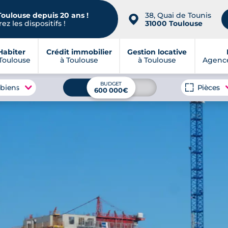
Toulouse depuis 20 ans !
38, Quai de Tounis
📍
ez les dispositifs !
31000 Toulouse
Habiter
Crédit immobilier
Gestion locative
Toulouse
à Toulouse
à Toulouse
Agence
BUDGET
 biens
Pièces
600 000€