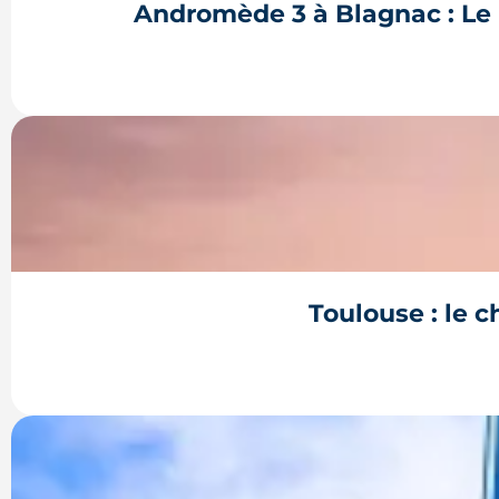
Andromède 3 à Blagnac : Le 
La troisième et dernière phase de l'écoquartier
protégé, la cisticole des joncs, contraint fort
Toulouse : le 