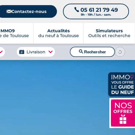
05 61 21 79 49
📞
📧
Contactez-nous
9h - 19h / lun.- sam.
IMMO9
Actualités
Simulateurs
 de Toulouse
du neuf à Toulouse
Outils et recherche
🔍
Livraison
Rechercher
NOS
OFFRES
🎁