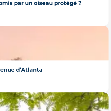
omis par un oiseau protégé ?
rtir de 2028. La présence d'un passereau
er déjà tendu.
venue d’Atlanta