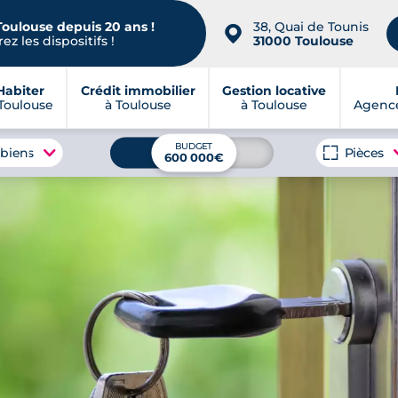
Toulouse depuis 20 ans !
38, Quai de Tounis
📍
ez les dispositifs !
31000 Toulouse
Habiter
Crédit immobilier
Gestion locative
Toulouse
à Toulouse
à Toulouse
Agence
BUDGET
 biens
Pièces
600 000€