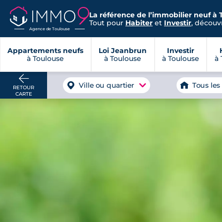
La référence de l’immobilier neuf à 
Tout pour
Habiter
et
Investir
, découvr
Agence de Toulouse
Appartements neufs
Loi Jeanbrun
Investir
à Toulouse
à Toulouse
à Toulouse
à 
Ville ou quartier
Tous les
RETOUR
CARTE