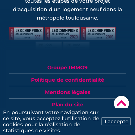
toutes les étapes de votre projet
d'acquisition d'un logement neuf dans la
métropole toulousaine.
Groupe IMMO9
Politique de confidentialité
Mentions légales
▾
Plan du site
En poursuivant votre navigation sur
© Toulouse IMMO9 2026
ce site, vous acceptez l'utilisation de
J'accepte
cookies pour la réalisation de
Ma recherche
Contactez-nous
statistiques de visites.