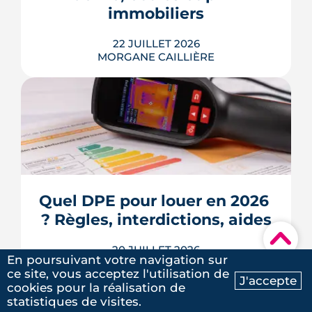
immobiliers
LIRE L'ARTICLE
22 JUILLET 2026
MORGANE CAILLIÈRE
Écoles, base de loisirs, transports,
projets urbains et prix au m2 : le guide
complet pour s'installer à Tournefeuille,
3e ville de Haute-Garonne.
Quel DPE pour louer en 2026 
? Règles, interdictions, aides
LIRE L'ARTICLE
▾
20 JUILLET 2026
En poursuivant votre navigation sur
MORGANE CAILLIÈRE
ce site, vous acceptez l'utilisation de
J'accepte
cookies pour la réalisation de
Ma recherche
Contactez-nous
statistiques de visites.