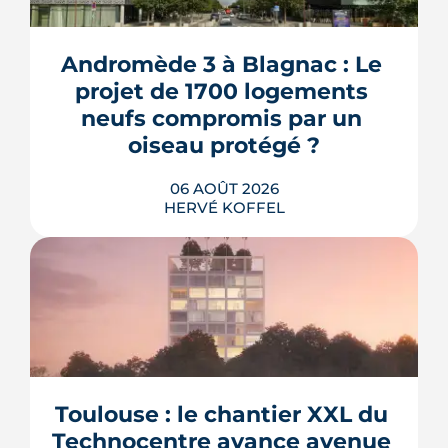
Andromède 3 à Blagnac : Le 
projet de 1700 logements 
neufs compromis par un 
oiseau protégé ?
06 AOÛT 2026
HERVÉ KOFFEL
La troisième et dernière phase de
l'écoquartier Andromède doit livrer
près de 1 700 logements à partir de
2028. La présence d'un passereau
Toulouse : le chantier XXL du 
protégé, la cisticole des joncs, contraint
fortement le plan d'aménagement et
Technocentre avance avenue 