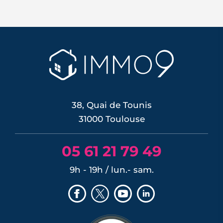
Le 11 juin 2026, la BCE a relevé ses trois
taux directeurs de 25 points de base,
une première depuis septembre 2023,
pour contrer une inflation ravivée par le
choc énergétique. L'effet sur les crédits
immobiliers reste limité à court terme,
les banques ayant anticipé la décision,
mais une ...
LIRE L'ARTICLE
38, Quai de Tounis
31000 Toulouse
05 61 21 79 49
9h - 19h / lun.- sam.