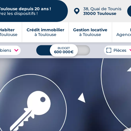
Toulouse depuis 20 ans !
38, Quai de Tounis
📍
ez les dispositifs !
31000 Toulouse
Habiter
Crédit immobilier
Gestion locative
Toulouse
à Toulouse
à Toulouse
Agence
BUDGET
 biens
Pièces
600 000€