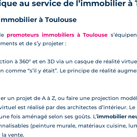
ique au service de l’immobilier à
n immobilier à Toulouse
 de
promoteurs immobiliers à Toulouse
s’équipent
ents et de s’y projeter :
ction à 360° et en 3D via un casque de réalité virtu
bien comme “s’il y était”. Le principe de réalité aug
uer un projet de A à Z, ou faire une projection modé
irtuel est réalisé par des architectes d’intérieur. L
une fois aménagé selon ses goûts. L’
immobilier ne
alisables (peinture murale, matériaux cuisine, lumi
la vente.