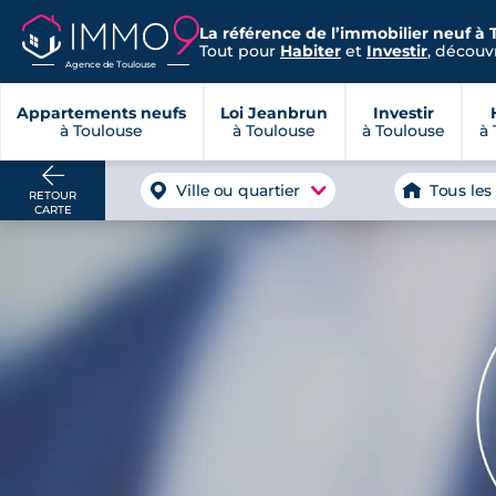
La référence de l’immobilier neuf à 
Tout pour
Habiter
et
Investir
, découvr
Agence de Toulouse
Appartements neufs
Loi Jeanbrun
Investir
à Toulouse
à Toulouse
à Toulouse
à 
Ville ou quartier
Tous les
RETOUR
CARTE