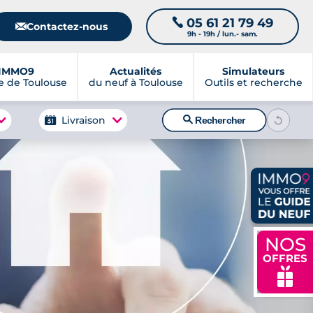
05 61 21 79 49
📞
📧
Contactez-nous
9h - 19h / lun.- sam.
IMMO9
Actualités
Simulateurs
 de Toulouse
du neuf à Toulouse
Outils et recherche
🔍
Livraison
Rechercher
NOS
OFFRES
🎁