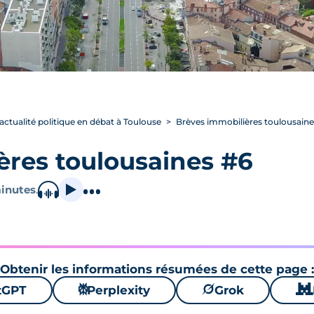
’actualité politique en débat à Toulouse
Brèves immobilières toulousaine
ères toulousaines #6
inutes
.
Obtenir les informations résumées de cette page :
tGPT
⚙
Perplexity
🪐
Grok
🐱