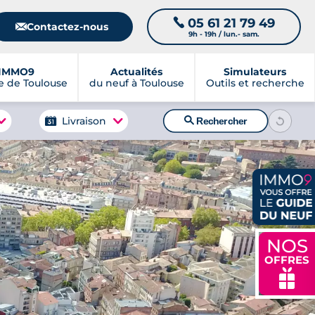
05 61 21 79 49
📞
📧
Contactez-nous
9h - 19h / lun.- sam.
IMMO9
Actualités
Simulateurs
 de Toulouse
du neuf à Toulouse
Outils et recherche
🔍
Livraison
Rechercher
NOS
OFFRES
🎁