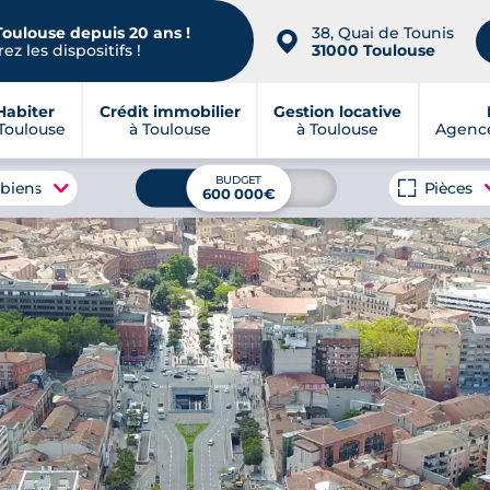
Toulouse depuis 20 ans !
38, Quai de Tounis
📍
ez les dispositifs !
31000 Toulouse
Habiter
Crédit immobilier
Gestion locative
Toulouse
à Toulouse
à Toulouse
Agence
BUDGET
 biens
Pièces
600 000€