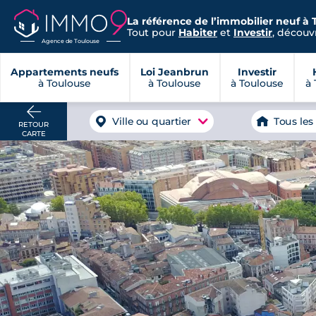
La référence de l’immobilier neuf à 
Tout pour
Habiter
et
Investir
, découvr
Agence de Toulouse
Appartements neufs
Loi Jeanbrun
Investir
à Toulouse
à Toulouse
à Toulouse
à 
Ville ou quartier
Tous les
RETOUR
CARTE