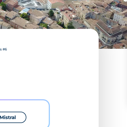
s #6
Mistral