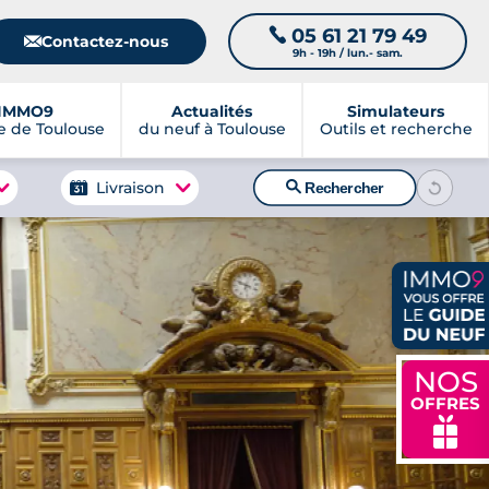
05 61 21 79 49
📞
📧
Contactez-nous
9h - 19h / lun.- sam.
IMMO9
Actualités
Simulateurs
 de Toulouse
du neuf à Toulouse
Outils et recherche
🔍
Livraison
Rechercher
NOS
OFFRES
🎁