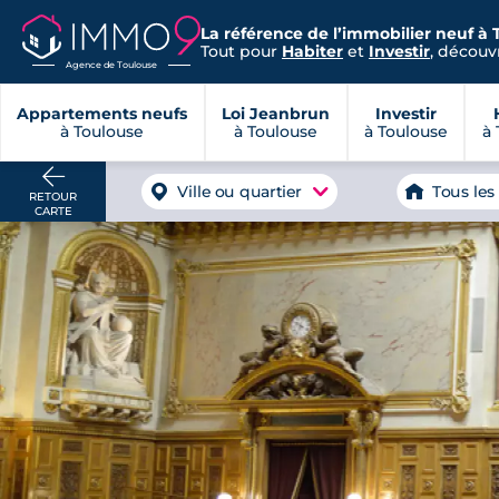
La référence de l’immobilier neuf à 
Tout pour
Habiter
et
Investir
, découvr
Agence de Toulouse
Appartements neufs
Loi Jeanbrun
Investir
à Toulouse
à Toulouse
à Toulouse
à 
Ville ou quartier
Tous les
RETOUR
CARTE