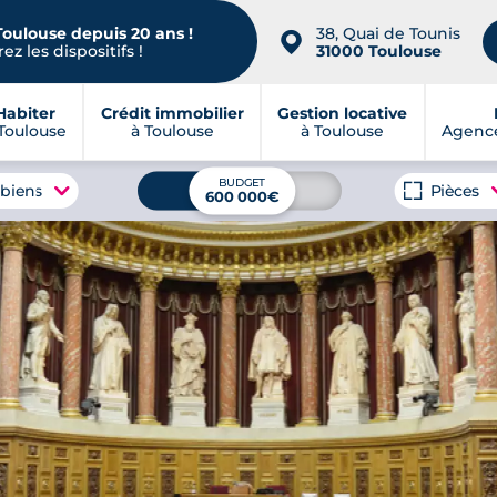
Toulouse depuis 20 ans !
38, Quai de Tounis
📍
ez les dispositifs !
31000 Toulouse
Habiter
Crédit immobilier
Gestion locative
Toulouse
à Toulouse
à Toulouse
Agence
BUDGET
 biens
Pièces
600 000€