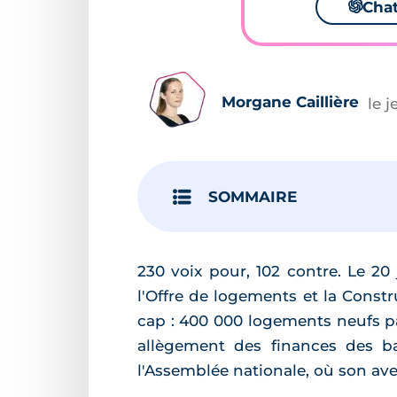
🌌
Cha
Morgane Caillière
le j
SOMMAIRE
230 voix pour, 102 contre. Le 20 
l'Offre de logements et la Const
cap : 400 000 logements neufs par
allègement des finances des ba
l'Assemblée nationale, où son aven