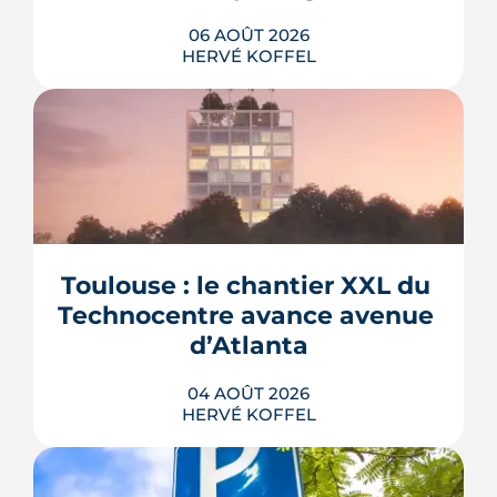
06 AOÛT 2026
HERVÉ KOFFEL
La troisième et dernière phase de
l'écoquartier Andromède doit livrer
près de 1 700 logements à partir de
2028. La présence d'un passereau
Toulouse : le chantier XXL du 
protégé, la cisticole des joncs, contraint
fortement le plan d'aménagement et
Technocentre avance avenue 
repousse un calendrier déjà tendu.
d’Atlanta
LIRE L'ARTICLE
04 AOÛT 2026
HERVÉ KOFFEL