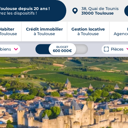
Toulouse depuis 20 ans !
38, Quai de Tounis
📍
ez les dispositifs !
31000 Toulouse
Habiter
Crédit immobilier
Gestion locative
Toulouse
à Toulouse
à Toulouse
Agence
BUDGET
 biens
Pièces
600 000€