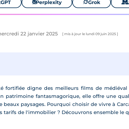
tGPT
⚙
Perplexity
🪐
Grok
🐱
mercredi 22 janvier 2025
[ mis à jour le lundi 09 juin 2025 ]
é fortifiée digne des meilleurs films de médiéval f
on patrimoine fantasmagorique, elle offre une quali
e beaux paysages. Pourquoi choisir de vivre à Carca
les tarifs de l'immobilier ? Découvrons ensemble le 