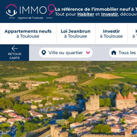
La référence de l’immobilier neuf à 
Tout pour
Habiter
et
Investir
, découvr
Agence de Toulouse
Appartements neufs
Loi Jeanbrun
Investir
à Toulouse
à Toulouse
à Toulouse
à 
Ville ou quartier
Tous les
RETOUR
CARTE