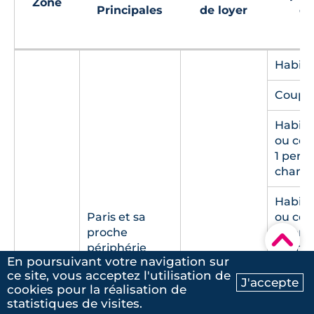
Zone
Principales
de loyer
da
f
Habita
Coupl
Habita
ou cou
1 pers
charg
Habita
Paris et sa
ou cou
proche
2 pers
▾
périphérie
charg
Zone A
En poursuivant votre navigation sur
(ex : Saint-
17,62 €/m²
bis
ce site, vous acceptez l'utilisation de
Habita
Ouen,
J'accepte
cookies pour la réalisation de
Ma recherche
Contactez-nous
ou cou
Aubervilliers,
statistiques de visites.
3 pers
Saint-Denis)