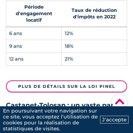
Période
Taux de réduction
d'engagement
d'impôts en 2022
locatif
6 ans
12%
9 ans
18%
12 ans
21%
PLUS DE DÉTAILS SUR LA LOI PINEL
▾
Castanet-Tolosan : un vaste panel
En poursuivant votre navigation sur
de programmes éligibles loi Pinel
ce site, vous acceptez l'utilisation de
J'accepte
cookies pour la réalisation de
Ma recherche
Contactez-nous
Castanet-Tolosan a un avantage considérable
statistiques de visites.