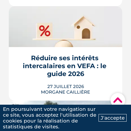
Une place de parking inutilisée peut se
louer entre 40 et 120 € par mois à
Toulouse. Cet article détaille les prix de
location quartier par quartier, la
méthode pour calculer votre
rendement et les règles fiscales à
Réduire ses intérêts 
connaître. Un tour d'horizon complet
intercalaires en VEFA : le 
avant de mettre votre place ou votre
b...
guide 2026
LIRE L'ARTICLE
27 JUILLET 2026
MORGANE CAILLIÈRE
▾
En poursuivant votre navigation sur
ce site, vous acceptez l'utilisation de
J'accepte
cookies pour la réalisation de
Un achat de logement neuf en VEFA
Ma recherche
Contactez-nous
statistiques de visites.
financé par un prêt à déblocages