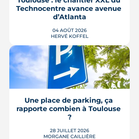
Toulouse : le chantier XXL du 
Technocentre avance avenue 
d’Atlanta
04 AOÛT 2026
HERVÉ KOFFEL
Avenue d'Atlanta, à la Roseraie, un
chantier de six hectares réorganise les
coulisses techniques de Toulouse
Métropole. Derrière les buttes de terre
visibles du périphérique se jouent un
déménagement de services, plusieurs
Une place de parking, ça 
chiffrages officiels et un bras de fer
rapporte combien à Toulouse 
environnemental.
?
LIRE L'ARTICLE
28 JUILLET 2026
MORGANE CAILLIÈRE