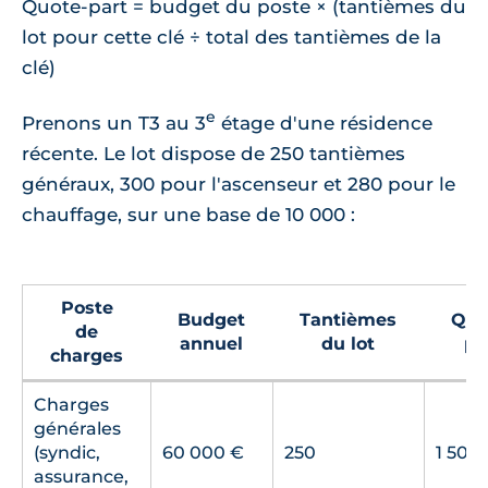
Quote-part = budget du poste × (tantièmes du
lot pour cette clé ÷ total des tantièmes de la
clé)
e
Prenons un T3 au 3
étage d'une résidence
récente. Le lot dispose de 250 tantièmes
généraux, 300 pour l'ascenseur et 280 pour le
chauffage, sur une base de 10 000 :
Poste
Budget
Tantièmes
Quo
de
annuel
du lot
pa
charges
Charges
générales
(syndic,
60 000 €
250
1 500
assurance,