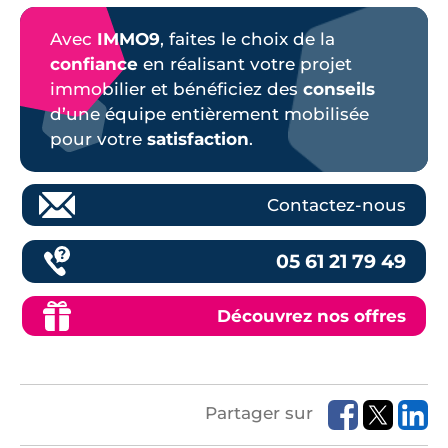
Avec
IMMO9
, faites le choix de la
confiance
en réalisant votre projet
immobilier et bénéficiez des
conseils
d’une équipe entièrement mobilisée
pour votre
satisfaction
.
Contactez-nous
05 61 21 79 49
Découvrez nos offres
Partager sur