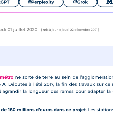
tGPT
⚙
Perplexity
🪐
Grok
🐱
di 01 juillet 2020
[ mis à jour le jeudi 02 décembre 2021 ]
 métro
ne sorte de terre au sein de l’agglomératio
e A
. Débutée à l’été 2017, la fin des travaux sur c
 d’agrandir la longueur des rames pour adapter la
s de 180 millions d’euros dans ce projet
. Les statio