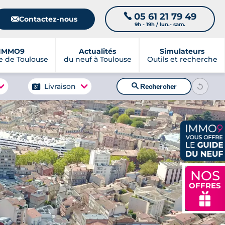
05 61 21 79 49
📞
📧
Contactez-nous
9h - 19h / lun.- sam.
IMMO9
Actualités
Simulateurs
 de Toulouse
du neuf à Toulouse
Outils et recherche
🔍
Livraison
Rechercher
NOS
OFFRES
🎁