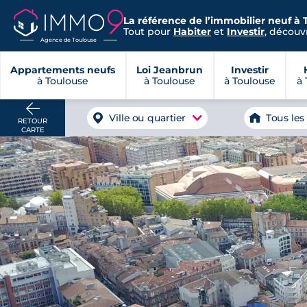
La référence de l’immobilier neuf à 
Tout pour
Habiter
et
Investir
, découvr
Agence de Toulouse
Appartements neufs
Loi Jeanbrun
Investir
à Toulouse
à Toulouse
à Toulouse
à 
Ville ou quartier
Tous les
RETOUR
CARTE