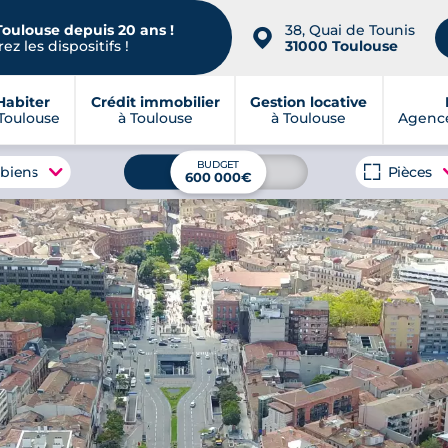
Toulouse depuis 20 ans !
38, Quai de Tounis
📍
ez les dispositifs !
31000 Toulouse
Habiter
Crédit immobilier
Gestion locative
Toulouse
à Toulouse
à Toulouse
Agence
BUDGET
 biens
Pièces
600 000€