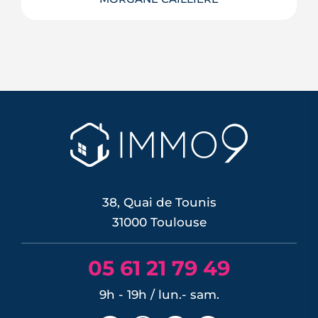
Le 11 juin 2026, la BCE a relevé ses trois
taux directeurs de 25 points de base,
une première depuis septembre 2023,
pour contrer une inflation ravivée par le
choc énergétique. L'effet sur les crédits
immobiliers reste limité à court terme,
les banques ayant anticipé la décision,
mais une ...
LIRE L'ARTICLE
38, Quai de Tounis
31000 Toulouse
05 61 21 79 49
9h - 19h / lun.- sam.