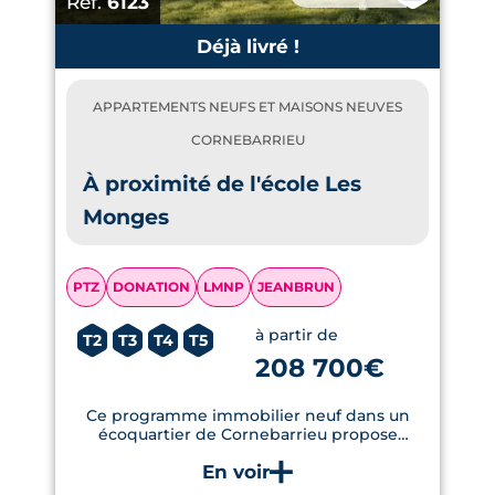
Réf.
6123
Déjà livré !
APPARTEMENTS NEUFS ET MAISONS NEUVES
CORNEBARRIEU
À proximité de l'école Les
Monges
PTZ
DONATION
LMNP
JEANBRUN
à partir de
T2
T3
T4
T5
208 700€
Ce programme immobilier neuf dans un
écoquartier de Cornebarrieu propose
maisons avec jardins privatifs et
appartements avec terrasse à 15km du
Capitole.