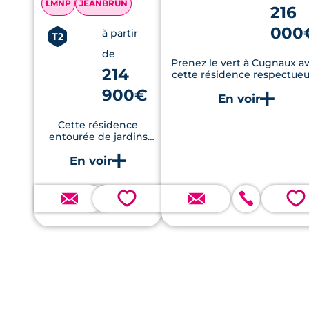
LMNP
JEANBRUN
216
000
à partir
T2
de
Prenez le vert à Cugnaux a
214
cette résidence respectue
de l’environnement, ses
900€
logements labellisés RE2020
ses jardins partagés
Cette résidence
entourée de jardins
arborés offre un cadre
de vie paisible et
verdoyant à Cugnaux,
à proximité de
Toulouse.
💗
💗