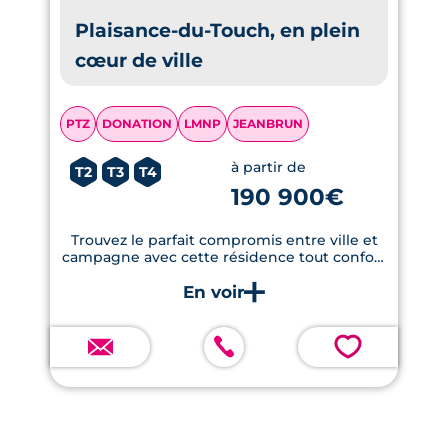
Plaisance-du-Touch, en plein
cœur de ville
PTZ
DONATION
LMNP
JEANBRUN
à partir de
T2
T3
T4
190 900€
Trouvez le parfait compromis entre ville et
campagne avec cette résidence tout confort
idéalement située en plein cœur de
Plaisance-du-Touch
💗