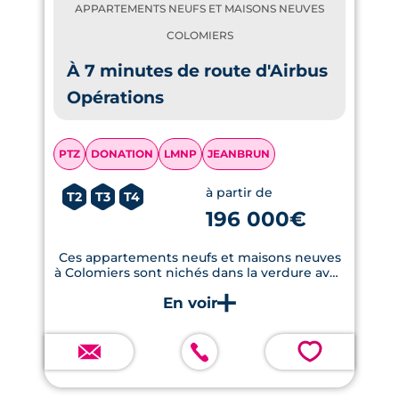
APPARTEMENTS NEUFS ET MAISONS NEUVES
COLOMIERS
À 7 minutes de route d'Airbus
Opérations
PTZ
DONATION
LMNP
JEANBRUN
à partir de
T2
T3
T4
196 000€
Ces appartements neufs et maisons neuves
à Colomiers sont nichés dans la verdure avec
vue sur un parc paysager.
💗