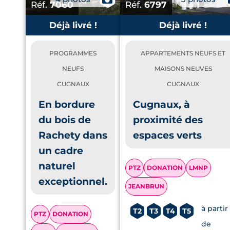
Réf.
7060
Réf.
6797
Déjà livré !
Déjà livré !
PROGRAMMES
APPARTEMENTS NEUFS ET
NEUFS
MAISONS NEUVES
CUGNAUX
CUGNAUX
En bordure
Cugnaux, à
du bois de
proximité des
Rachety dans
espaces verts
un cadre
naturel
PTZ
DONATION
LMNP
exceptionnel.
JEANBRUN
à partir
T2
T3
T4
T5
PTZ
DONATION
de