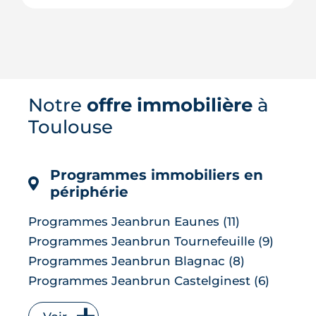
Le 11 juin 2026, la BCE a relevé ses trois
taux directeurs de 25 points de base,
une première depuis septembre 2023,
Notre
offre immobilière
à
pour contrer une inflation ravivée par le
choc énergétique. L'effet sur les crédits
Toulouse
immobiliers reste limité à court terme,
les banques ayant anticipé la décision,
mais une ...
Programmes immobiliers en
LIRE L'ARTICLE
périphérie
Programmes Jeanbrun Eaunes (11)
Programmes Jeanbrun Tournefeuille (9)
Programmes Jeanbrun Blagnac (8)
Programmes Jeanbrun Castelginest (6)
Programmes Jeanbrun L'Union (6)