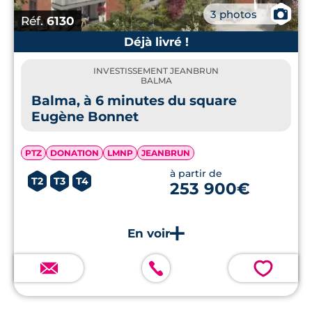
📷
3 photos
Réf.
6130
Déjà livré !
INVESTISSEMENT JEANBRUN
BALMA
Balma, à 6 minutes du square
Eugène Bonnet
PTZ
DONATION
LMNP
JEANBRUN
à partir de
T2
T3
T4
253 900€
💗