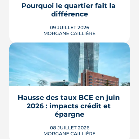
Pourquoi le quartier fait la 
des marges de manœuvre.
différence
LIRE L'ARTICLE
09 JUILLET 2026
MORGANE CAILLIÈRE
À l'échelle de Toulouse, la température
nocturne peut varier de plusieurs
degrés d'un secteur à l'autre lors des
fortes chaleurs : Météo-France
cartographie un îlot de chaleur
pouvant atteindre 4 °C après une
Hausse des taux BCE en juin 
journée d'été fortement ensoleillée.
2026 : impacts crédit et 
Densité minérale, hauteur du bâti, v�...
épargne
LIRE L'ARTICLE
08 JUILLET 2026
MORGANE CAILLIÈRE