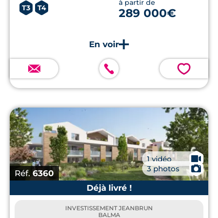
à partir de
T3
T4
289 000€
💗
🎥
1 vidéo
📷
3 photos
Réf.
6360
Déjà livré !
INVESTISSEMENT JEANBRUN
BALMA