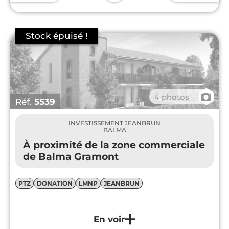
📷
4 photos
Réf.
5539
INVESTISSEMENT JEANBRUN
BALMA
À proximité de la zone commerciale
de Balma Gramont
PTZ
DONATION
LMNP
JEANBRUN