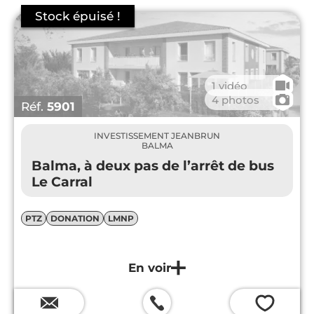
🎥
1 vidéo
📷
4 photos
Réf.
5901
INVESTISSEMENT JEANBRUN
BALMA
Balma, à deux pas de l’arrêt de bus
Le Carral
PTZ
DONATION
LMNP
💗