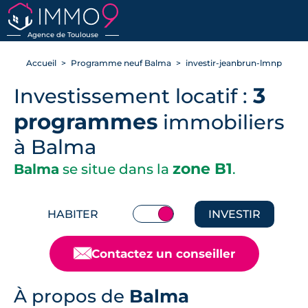
RETOUR
Agence de Toulouse
Accueil
Programme neuf Balma
investir-jeanbrun-lmnp
3
Investissement locatif :
programmes
immobiliers
à Balma
zone B1
Balma
se situe dans la
.
HABITER
INVESTIR
📧
Contactez un conseiller
À propos de
Balma