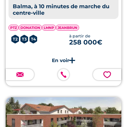
Balma, à 10 minutes de marche du
centre-ville
PTZ
DONATION
LMNP
JEANBRUN
à partir de
T2
T3
T4
258 000€
💗