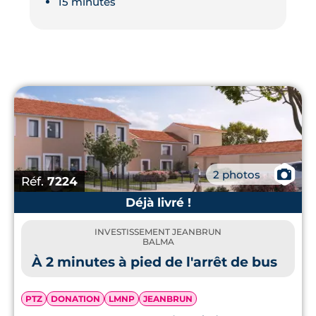
15 minutes
📷
2 photos
Réf.
7224
Déjà livré !
INVESTISSEMENT JEANBRUN
BALMA
À 2 minutes à pied de l'arrêt de bus
PTZ
DONATION
LMNP
JEANBRUN