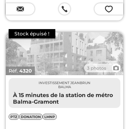
💗
📷
3 photos
Réf.
4320
INVESTISSEMENT JEANBRUN
BALMA
À 15 minutes de la station de métro
Balma-Gramont
PTZ
DONATION
LMNP