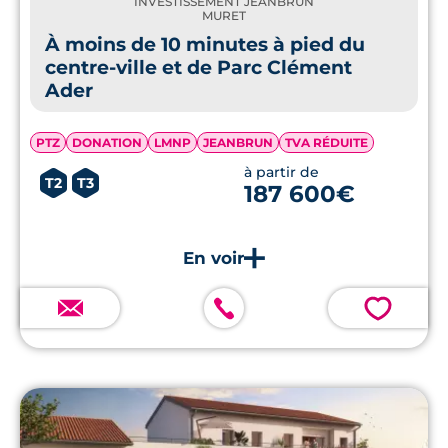
INVESTISSEMENT JEANBRUN
MURET
À moins de 10 minutes à pied du
centre-ville et de Parc Clément
Ader
PTZ
DONATION
LMNP
JEANBRUN
TVA RÉDUITE
à partir de
T2
T3
187 600€
💗