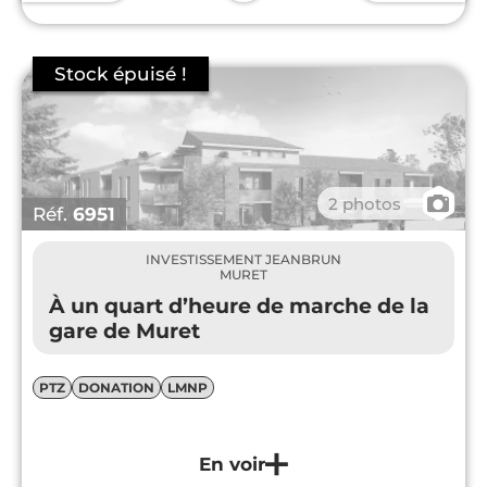
📷
2 photos
Réf.
6951
INVESTISSEMENT JEANBRUN
MURET
À un quart d’heure de marche de la
gare de Muret
PTZ
DONATION
LMNP