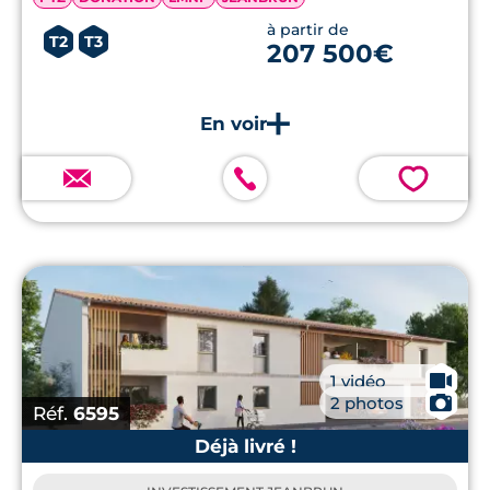
à partir de
T2
T3
207 500€
💗
🎥
1 vidéo
📷
2 photos
Réf.
6595
Déjà livré !