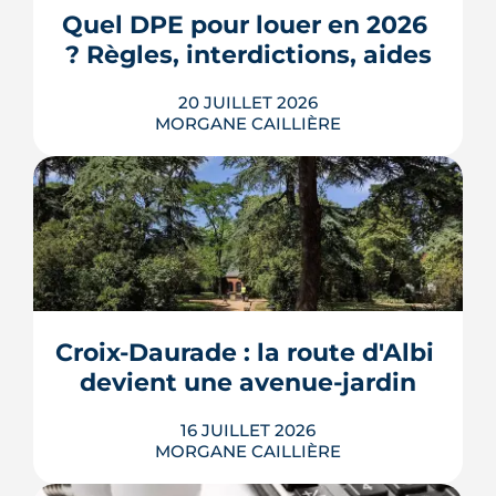
3e ville de Haute-Garonne.
Quel DPE pour louer en 2026 
? Règles, interdictions, aides
LIRE L'ARTICLE
20 JUILLET 2026
MORGANE CAILLIÈRE
En 2026, un logement doit être classé
au moins F au DPE pour être loué en
métropole, et la barre montera à E en
2028. Le nouveau mode de calcul
reclasse des centaines de milliers de
biens, pendant qu'un projet de loi voté
Croix-Daurade : la route d'Albi 
au Sénat pourrait assouplir les règles.
Calendrier, sanctions, obliga...
devient une avenue-jardin
LIRE L'ARTICLE
16 JUILLET 2026
MORGANE CAILLIÈRE