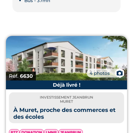
Bus - 37mn
📷
4 photos
Réf.
6630
Déjà livré !
INVESTISSEMENT JEANBRUN
MURET
À Muret, proche des commerces et
des écoles
PTZ
DONATION
LMNP
JEANBRUN