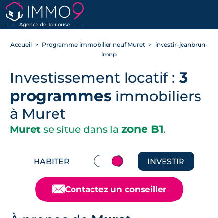
RETOUR
Agence de Toulouse
Accueil
Programme immobilier neuf Muret
investir-jeanbrun-
lmnp
3
Investissement locatif :
programmes
immobiliers
à Muret
zone B1
Muret
se situe dans la
.
HABITER
INVESTIR
📧
Contactez un conseiller