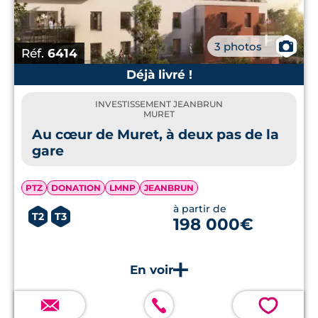
📷
3 photos
Réf.
6414
Déjà livré !
INVESTISSEMENT JEANBRUN
MURET
Au cœur de Muret, à deux pas de la
gare
PTZ
DONATION
LMNP
JEANBRUN
à partir de
T2
T3
198 000€
💗