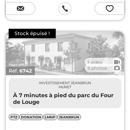
💗
🎥
1 vidéo
📷
5 photos
Réf.
6742
INVESTISSEMENT JEANBRUN
MURET
À 7 minutes à pied du parc du Four
de Louge
PTZ
DONATION
LMNP
JEANBRUN