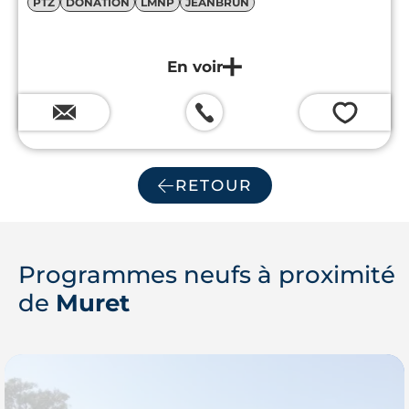
PTZ
DONATION
LMNP
JEANBRUN
💗
RETOUR
Programmes neufs à proximité
de
Muret