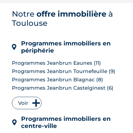
Saint-Agne conjugue proximité de
Toulouse et cadre de vie recherché.
Notre
offre immobilière
à
Écoles, culture, sport, transports, prix
Toulouse
de l'immobilier et avis des habitants :
tour d'horizon complet d'une
commune...
Programmes immobiliers en
LIRE L'ARTICLE
périphérie
Programmes Jeanbrun Eaunes (11)
Programmes Jeanbrun Tournefeuille (9)
Programmes Jeanbrun Blagnac (8)
Programmes Jeanbrun Castelginest (6)
Programmes Jeanbrun L'Union (6)
Voir
Programmes Jeanbrun Quint-
Fonsegrives (6)
Programmes immobiliers en
Programmes Jeanbrun Bruguières (5)
centre-ville
Programmes Jeanbrun Saint-Orens-de-