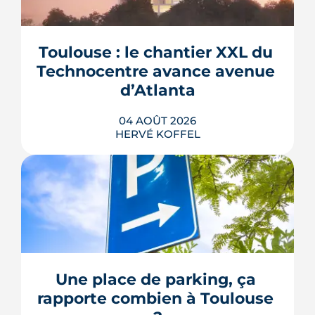
Toulouse : le chantier XXL du 
Technocentre avance avenue 
d’Atlanta
04 AOÛT 2026
HERVÉ KOFFEL
Avenue d'Atlanta, à la Roseraie, un
chantier de six hectares réorganise les
coulisses techniques de Toulouse
Métropole. Derrière les buttes de terre
visibles du périphérique se jouent un
déménagement de services, plusieurs
Une place de parking, ça 
chiffrages officiels et un bras de fer
rapporte combien à Toulouse 
environnemental.