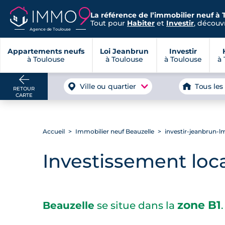
La référence de l’immobilier neuf à 
Tout pour
Habiter
et
Investir
, découvr
Agence de Toulouse
Appartements neufs
Loi Jeanbrun
Investir
à Toulouse
à Toulouse
à Toulouse
à 
Ville ou quartier
Tous les
RETOUR
CARTE
Accueil
Immobilier neuf Beauzelle
investir-jeanbrun-l
Investissement loca
zone B1
Beauzelle
se situe dans la
.