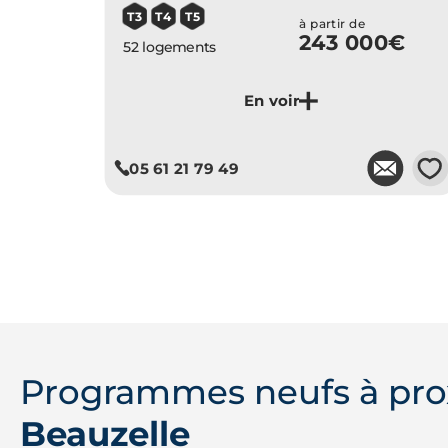
T3
T4
T5
à partir de
243 000€
52 logements
Je découvre ce programme
💗
05 61 21 79 49
Programmes neufs à pro
Beauzelle