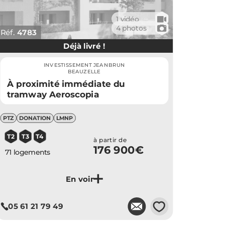
🎥
1 vidéo
📷
4 photos
Réf.
4783
Déjà livré !
INVESTISSEMENT JEANBRUN
BEAUZELLE
À proximité immédiate du
tramway Aeroscopia
PTZ
DONATION
LMNP
T2
T3
T4
à partir de
176 900€
71 logements
Je découvre ce programme
💗
05 61 21 79 49