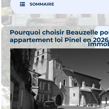
SOMMAIRE
3 progr
Pourquoi choisir Beauzelle po
appartement loi Pinel en 2026
Immob
Bl
Je 
8 progr
Immob