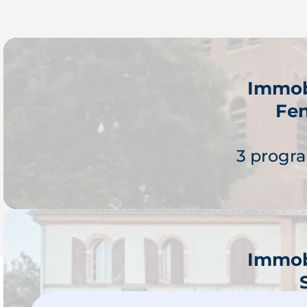
Immob
Fen
3 progr
Immob
Je 