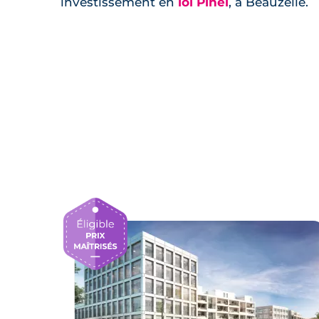
investissement en
loi Pinel
, à Beauzelle.