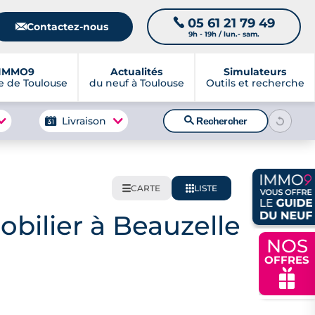
05 61 21 79 49
📞
📧
Contactez-nous
9h - 19h / lun.- sam.
IMMO9
Actualités
Simulateurs
 de Toulouse
du neuf à Toulouse
Outils et recherche
🔍
Livraison
Rechercher
CARTE
LISTE
🌍
📋
bilier à Beauzelle
NOS
OFFRES
🎁