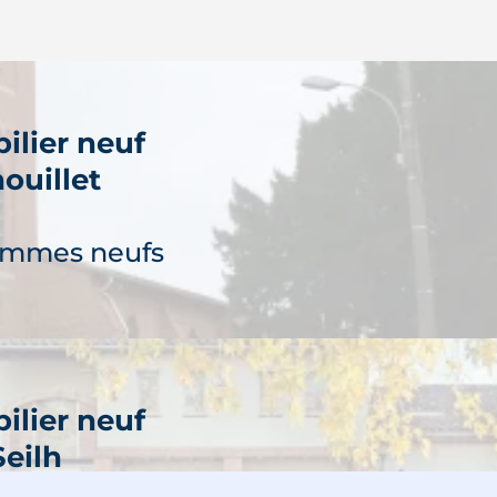
ilier neuf
ouillet
ammes neufs
ilier neuf
Seilh
découvre