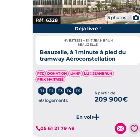
📷
5 photos
Réf.
6328
Déjà livré !
INVESTISSEMENT JEANBRUN
BEAUZELLE
Beauzelle, à 1 minute à pied du
tramway Aéroconstellation
PTZ
DONATION
LMNP
LLI
JEANBRUN
PRIX MAITRISÉ
T1
T2
T3
T4
T5
à partir de
209 900€
60 logements
Je découvre ce programme
💗
05 61 21 79 49