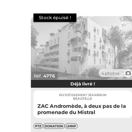
📷
4 photos
Réf.
4776
Déjà livré !
INVESTISSEMENT JEANBRUN
BEAUZELLE
ZAC Andromède, à deux pas de la
promenade du Mistral
PTZ
DONATION
LMNP