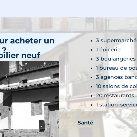
ammes neufs
ur acheter un
3 supermarché
 ?
1 épicerie
ilier neuf
3 boulangeries
agnac
1 bureau de po
découvre
3 agences banc
ammes neufs
10 salons de co
20 restaurants
1 station-servic
Santé
ilier neuf