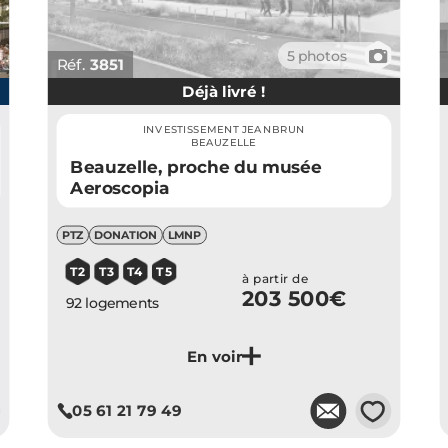
📷
5 photos
Réf.
3851
Déjà livré !
INVESTISSEMENT JEANBRUN
BEAUZELLE
Beauzelle, proche du musée
Aeroscopia
PTZ
DONATION
LMNP
T2
T3
T4
T5
à partir de
203 500€
92 logements
Je découvre ce programme
💗
05 61 21 79 49