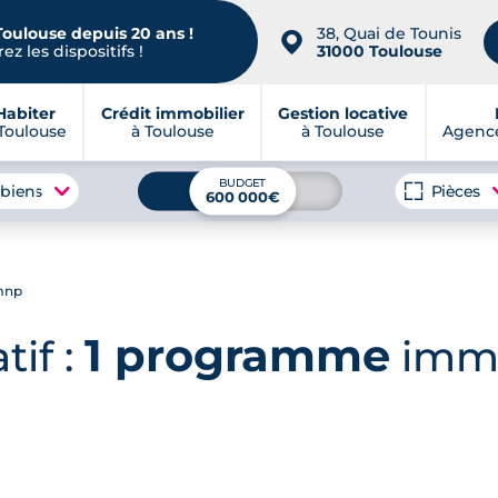
Toulouse depuis 20 ans !
38, Quai de Tounis
📍
ez les dispositifs !
31000 Toulouse
Habiter
Crédit immobilier
Gestion locative
Toulouse
à Toulouse
à Toulouse
Agence
BUDGET
 biens
Pièces
600 000€
mnp
1 programme
tif :
immo