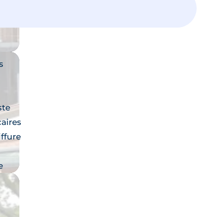
Laissez vous guider,
un expert vous accompagne dans
votre projet
s
ste
aires
iffure
e