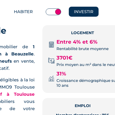
HABITER
INVESTIR
le
LOGEMENT
Entre 4% et 6%
mobilier de
1
Rentabilité brute moyenne
n à Beauzelle
.
3701€
neufs
en vente,
Prix moyen au m² dans le neu
atif.
31%
igibles à la loi
Croissance démographique s
10 ans
 IMMO9 Toulouse
uf à Toulouse
iliers vous
EMPLOI
pe de votre