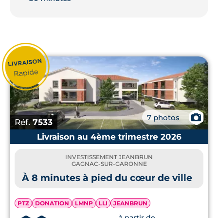
📷
7 photos
Réf.
7533
Livraison au 4ème trimestre 2026
INVESTISSEMENT JEANBRUN
GAGNAC-SUR-GARONNE
À 8 minutes à pied du cœur de ville
PTZ
DONATION
LMNP
LLI
JEANBRUN
à partir de