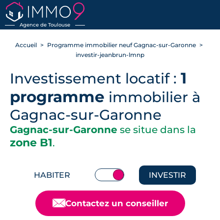
RETOUR
Agence de Toulouse
Accueil
Programme immobilier neuf Gagnac-sur-Garonne
investir-jeanbrun-lmnp
1
Investissement locatif :
programme
immobilier à
Gagnac-sur-Garonne
Gagnac-sur-Garonne
se situe dans la
zone B1
.
HABITER
INVESTIR
📧
Contactez un conseiller