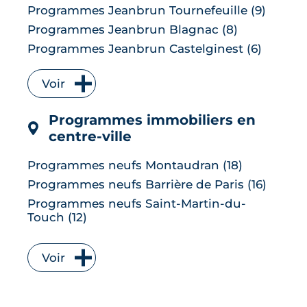
Programmes Jeanbrun Tournefeuille (9)
Programmes Jeanbrun Blagnac (8)
Programmes Jeanbrun Castelginest (6)
Programmes Jeanbrun L'Union (6)
Voir
Programmes Jeanbrun Quint-
Fonsegrives (6)
Programmes immobiliers en
Programmes Jeanbrun Bruguières (5)
centre-ville
Programmes Jeanbrun Saint-Orens-de-
Gameville (5)
Programmes neufs Montaudran (18)
Programmes Jeanbrun Auzeville-Tolosane
Programmes neufs Barrière de Paris (16)
(4)
Programmes neufs Saint-Martin-du-
Programmes Jeanbrun Muret (4)
Touch (12)
Programmes Jeanbrun Ramonville-Saint-
Programmes neufs Borderouge (10)
Agne (4)
Programmes neufs Saint Cyprien (10)
Programmes Jeanbrun Balma (3)
Voir
Programmes neufs Lardenne (8)
Programmes neufs Baziège (3)
Programmes neufs La Roseraie (8)
Programmes Jeanbrun Castanet-Tolosan