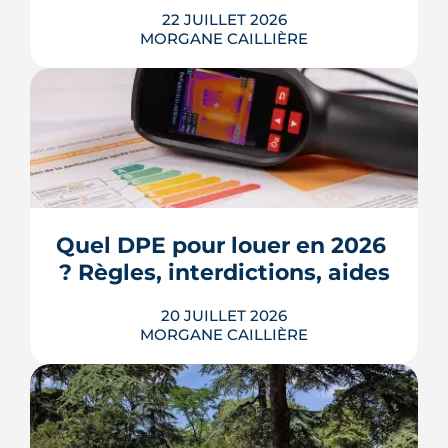
22 JUILLET 2026
MORGANE CAILLIÈRE
Écoles, base de loisirs, transports,
projets urbains et prix au m2 : le guide
complet pour s'installer à Tournefeuille,
3e ville de Haute-Garonne.
Quel DPE pour louer en 2026 
? Règles, interdictions, aides
LIRE L'ARTICLE
20 JUILLET 2026
MORGANE CAILLIÈRE
En 2026, un logement doit être classé
au moins F au DPE pour être loué en