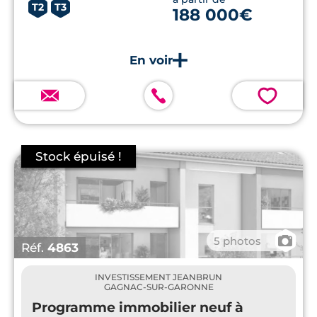
T2
T3
188 000€
💗
📷
5 photos
Réf.
4863
INVESTISSEMENT JEANBRUN
GAGNAC-SUR-GARONNE
Programme immobilier neuf à