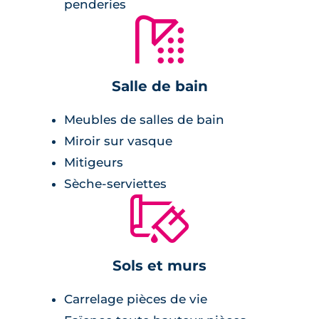
penderies
de balcons et de loggias, offrent des espaces
🚿
de vie lumineux et confortables. Les résidents
disposent d'un parking aérien sécurisé et d'un
local à vélos.
Salle de bain
Les prestations de qualité incluent le
Meubles de salles de bain
chauffage par pompe à chaleur et une
Miroir sur vasque
isolation thermique renforcée garantissant
confort et économies d'énergie.
Mitigeurs
Sèche-serviettes
Un jardin commun paysager est également
🔨
disponible pour se détendre. La résidence est
conforme à la norme RE2020, assurant des
logements à la pointe des normes
Sols et murs
énergétiques.
Carrelage pièces de vie