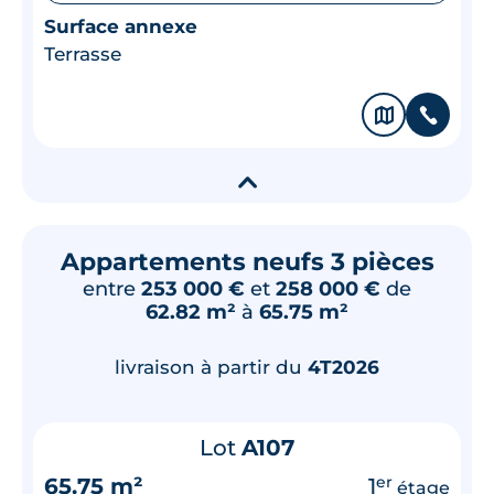
Surface annexe
Terrasse
🗞
📞
▾
Appartements neufs 3 pièces
entre
253 000 €
et
258 000 €
de
62.82 m²
à
65.75 m²
livraison à partir du
4T2026
Lot
A107
65.75 m²
1
er
étage