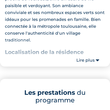
paisible et verdoyant. Son ambiance
conviviale et ses nombreux espaces verts sont
idéaux pour les promenades en famille. Bien
connectée à la métropole toulousaine, elle
conserve l'authenticité d'un village
traditionnel.
Localisation de la résidence
Lire plus
La résidence bénéficie d'un emplacement
stratégique, à quelques minutes de
nombreuses commodités. Les familles
apprécieront la proximité de l'école
Les prestations
du
élémentaire publique Jean de Cruzel,
programme
accessible en 8 minutes à pied. Pour les
courses quotidiennes, un Aldi se trouve à 12