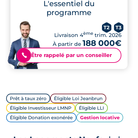
L'essentiel du
programme
T2
T3
ème
Livraison 4
trim. 2026
188 000€
À partir de
Être rappelé par un conseiller
📞
Prêt à taux zéro
Éligible Loi Jeanbrun
Éligible Investisseur LMNP
Éligible LLI
Éligible Donation exonérée
Gestion locative