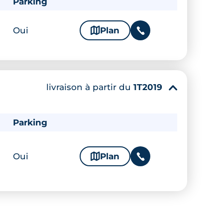
Parking
Oui
🗞
Plan
📞
livraison à partir du
1T2019
▾
Parking
Oui
🗞
Plan
📞