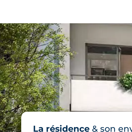
La résidence
& son en