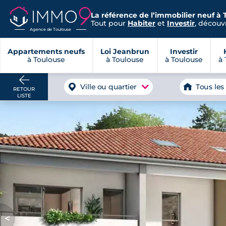
La référence de l’immobilier neuf à 
Tout pour
Habiter
et
Investir
, découvr
Agence de Toulouse
Appartements neufs
Loi Jeanbrun
Investir
à Toulouse
à Toulouse
à Toulouse
à 
Ville ou quartier
Tous les
RETOUR
LISTE
<