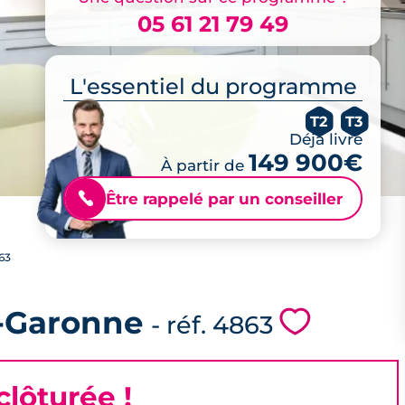
05 61 21 79 49
L'essentiel du programme
T2
T3
Déjà livré
149 900€
À partir de
Être rappelé par un conseiller
📞
63
-Garonne
💗
- réf. 4863
lôturée !