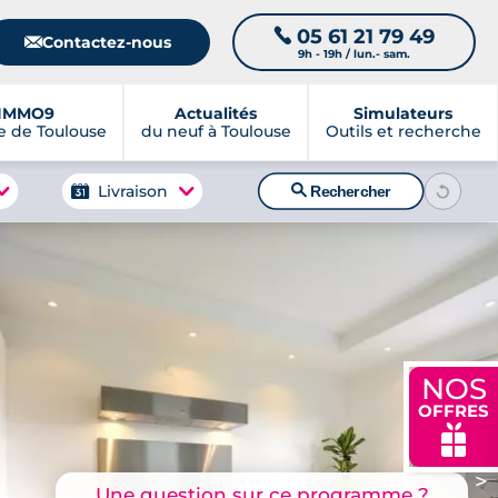
05 61 21 79 49
📞
📧
Contactez-nous
9h - 19h / lun.- sam.
IMMO9
Actualités
Simulateurs
 de Toulouse
du neuf à Toulouse
Outils et recherche
🔍
Livraison
Rechercher
NOS
OFFRES
🎁
>
Une question sur ce programme ?