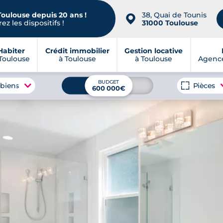
Toulouse depuis 20 ans !
38, Quai de Tounis
📍
ez les dispositifs !
31000 Toulouse
Habiter
Crédit immobilier
Gestion locative
Toulouse
à Toulouse
à Toulouse
Agence
BUDGET
 biens
Pièces
600 000€