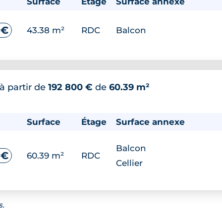
Surface
Étage
Surface annexe
 €
43.38 m²
RDC
Balcon
à partir de
192 800 €
de
60.39 m²
Surface
Étage
Surface annexe
Balcon
 €
60.39 m²
RDC
Cellier
s.