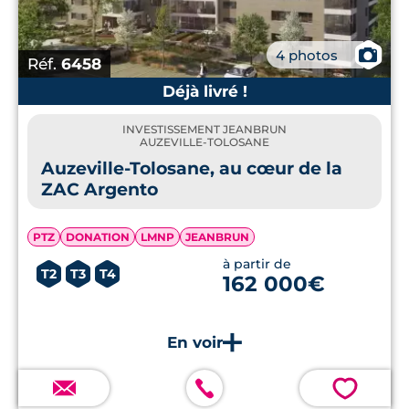
📷
4 photos
Réf.
6458
Déjà livré !
INVESTISSEMENT JEANBRUN
AUZEVILLE-TOLOSANE
Auzeville-Tolosane, au cœur de la
ZAC Argento
PTZ
DONATION
LMNP
JEANBRUN
à partir de
T2
T3
T4
162 000€
💗