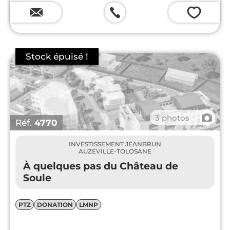
💗
📷
3 photos
Réf.
4770
INVESTISSEMENT JEANBRUN
AUZEVILLE-TOLOSANE
À quelques pas du Château de
Soule
PTZ
DONATION
LMNP