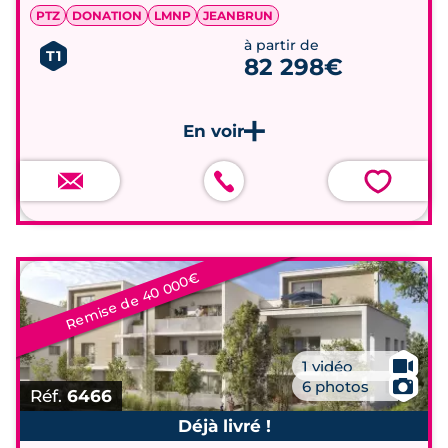
PTZ
DONATION
LMNP
JEANBRUN
à partir de
T1
82 298€
💗
Remise de 40 000€
🎥
1 vidéo
📷
6 photos
Réf.
6466
Déjà livré !