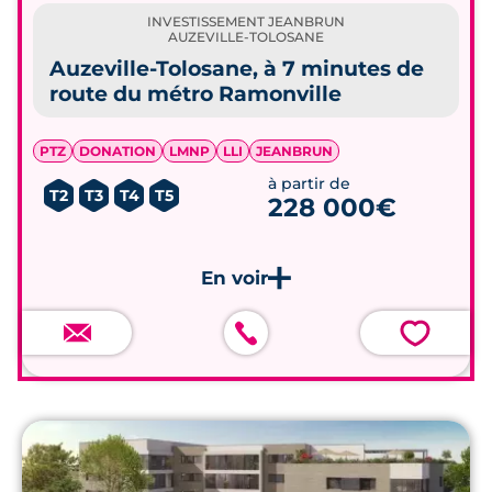
INVESTISSEMENT JEANBRUN
AUZEVILLE-TOLOSANE
Auzeville-Tolosane, à 7 minutes de
route du métro Ramonville
PTZ
DONATION
LMNP
LLI
JEANBRUN
à partir de
T2
T3
T4
T5
228 000€
💗