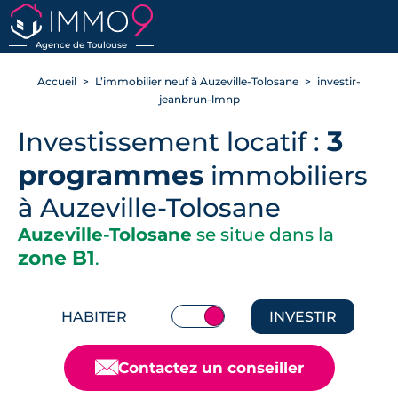
RETOUR
Agence de Toulouse
Accueil
L’immobilier neuf à Auzeville-Tolosane
investir-
jeanbrun-lmnp
3
Investissement locatif :
programmes
immobiliers
à Auzeville-Tolosane
Auzeville-Tolosane
se situe dans la
zone B1
.
HABITER
INVESTIR
📧
Contactez un conseiller