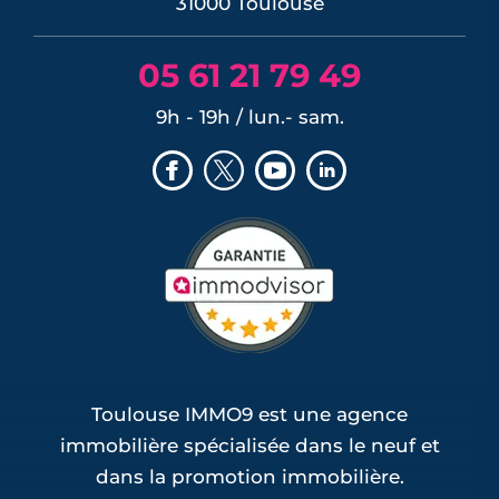
31000 Toulouse
Programmes Jeanbrun Montrabé (1)
Programmes Jeanbrun Pechbonnieu (1)
05 61 21 79 49
Programmes Jeanbrun Pechbusque (1)
Programmes Jeanbrun Pin-Balma (1)
9h - 19h / lun.- sam.
Programmes Jeanbrun Pinsaguel (1)
Programmes Jeanbrun Plaisance-du-
Touch (1)
Programmes Jeanbrun Roques (1)
Programmes Jeanbrun Rouffiac-Tolosan
(1)
Programmes Jeanbrun Saint-Loup-
Cammas (1)
Programmes Jeanbrun Saint-Sauveur (1)
Toulouse IMMO9 est une agence
immobilière spécialisée dans le neuf et
dans la promotion immobilière.