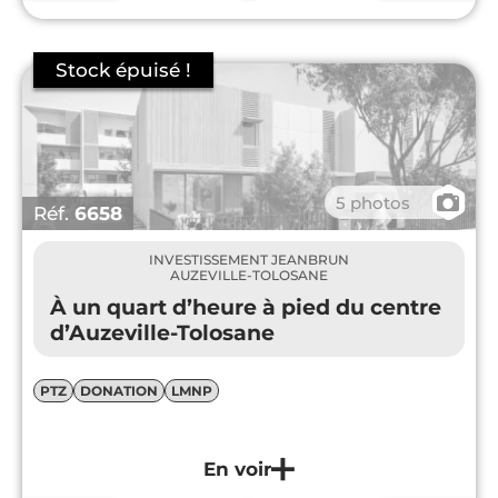
📷
5 photos
Réf.
6658
INVESTISSEMENT JEANBRUN
AUZEVILLE-TOLOSANE
À un quart d’heure à pied du centre
d’Auzeville-Tolosane
PTZ
DONATION
LMNP