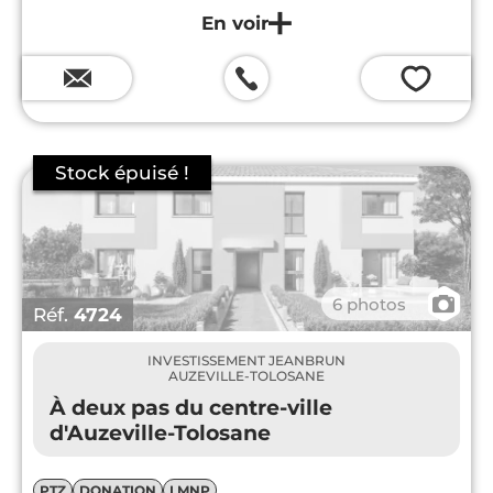
💗
📷
6 photos
Réf.
4724
INVESTISSEMENT JEANBRUN
AUZEVILLE-TOLOSANE
À deux pas du centre-ville
d'Auzeville-Tolosane
PTZ
DONATION
LMNP