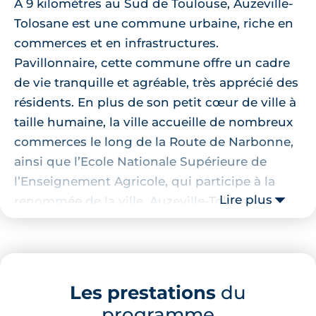
À 9 kilomètres au Sud de Toulouse, Auzeville-
Tolosane est une commune urbaine, riche en
commerces et en infrastructures.
Pavillonnaire, cette commune offre un cadre
de vie tranquille et agréable, très apprécié des
résidents. En plus de son petit cœur de ville à
taille humaine, la ville accueille de nombreux
commerces le long de la Route de Narbonne,
ainsi que l’Ecole Nationale Supérieure de
l’Enseignement Agricole, qui participe à la
Lire plus
renommée de la ville. Auzeville-Tolosane
bénéficie d’un environnement préservé avec
la présence de nombreuses parcelles
agricoles et du Canal du Midi, qui traverse
l’Est de la commune. La ville possède aussi un
Les prestations
du
patrimoine architecural remarquable, marqué
programme