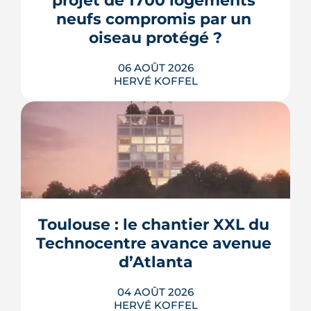
projet de 1700 logements 
neufs compromis par un 
oiseau protégé ?
06 AOÛT 2026
HERVÉ KOFFEL
La troisième et dernière phase de
l'écoquartier Andromède doit livrer
près de 1 700 logements à partir de
2028. La présence d'un passereau
Toulouse : le chantier XXL du 
protégé, la cisticole des joncs, contraint
fortement le plan d'aménagement et
Technocentre avance avenue 
repousse un calendrier déjà tendu.
d’Atlanta
LIRE L'ARTICLE
04 AOÛT 2026
HERVÉ KOFFEL