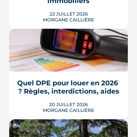
immobiliers
LIRE L'ARTICLE
22 JUILLET 2026
MORGANE CAILLIÈRE
Écoles, base de loisirs, transports,
projets urbains et prix au m2 : le guide
complet pour s'installer à Tournefeuille,
3e ville de Haute-Garonne.
Quel DPE pour louer en 2026 
? Règles, interdictions, aides
LIRE L'ARTICLE
20 JUILLET 2026
MORGANE CAILLIÈRE
En 2026, un logement doit être classé