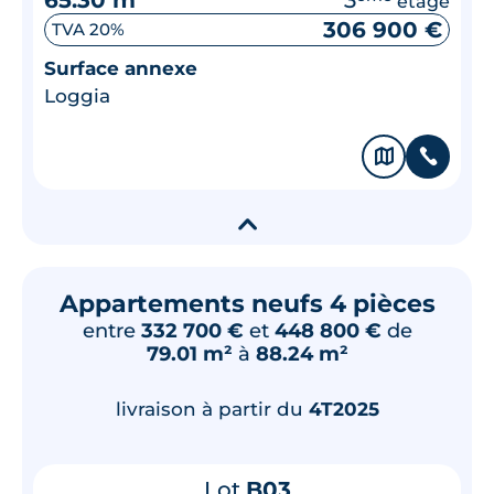
étage
306 900 €
TVA 20%
Surface annexe
Loggia
🗞
📞
▾
Appartements neufs 4 pièces
entre
332 700 €
et
448 800 €
de
79.01 m²
à
88.24 m²
livraison à partir du
4T2025
Lot
B03