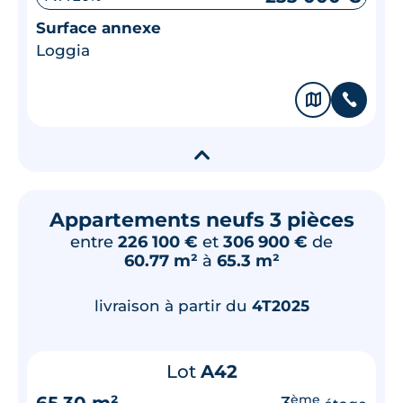
Surface annexe
Loggia
🗞
📞
▾
Appartements neufs 3 pièces
entre
226 100 €
et
306 900 €
de
60.77 m²
à
65.3 m²
livraison à partir du
4T2025
Lot
A42
65.30 m²
3
ème