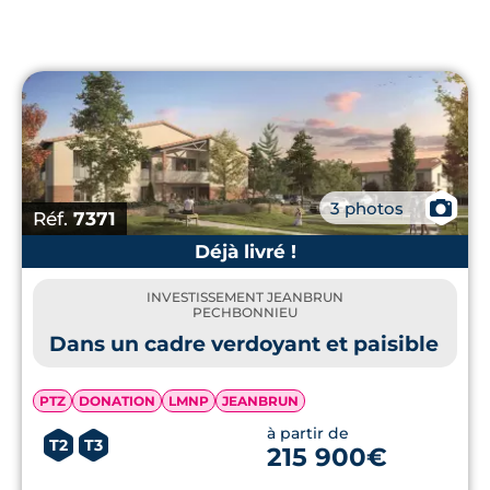
📷
3 photos
Réf.
7371
Déjà livré !
INVESTISSEMENT JEANBRUN
PECHBONNIEU
Dans un cadre verdoyant et paisible
PTZ
DONATION
LMNP
JEANBRUN
à partir de
T2
T3
215 900€