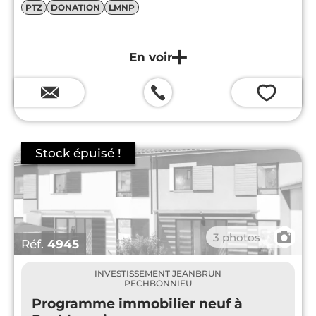
PTZ
DONATION
LMNP
💗
📷
3 photos
Réf.
4945
INVESTISSEMENT JEANBRUN
PECHBONNIEU
Programme immobilier neuf à