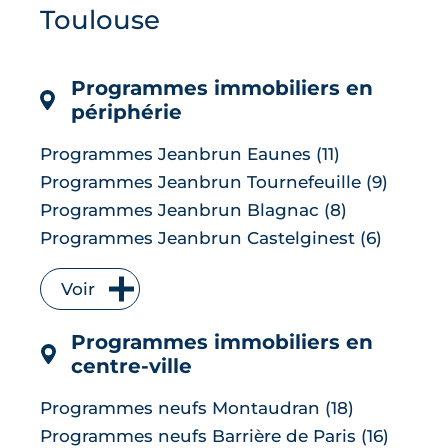
Toulouse
de l'immobilier et avis des habitants :
tour d'horizon complet d'une
commune...
Programmes immobiliers en
LIRE L'ARTICLE
périphérie
Programmes Jeanbrun Eaunes (11)
Programmes Jeanbrun Tournefeuille (9)
Programmes Jeanbrun Blagnac (8)
Programmes Jeanbrun Castelginest (6)
Programmes Jeanbrun L'Union (6)
Voir
Programmes Jeanbrun Quint-
Fonsegrives (6)
Programmes immobiliers en
Programmes Jeanbrun Bruguières (5)
centre-ville
Programmes Jeanbrun Saint-Orens-de-
Gameville (5)
Programmes neufs Montaudran (18)
Programmes Jeanbrun Auzeville-Tolosane
Programmes neufs Barrière de Paris (16)
(4)