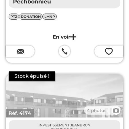
Pechbonnieu
PTZ
DONATION
LMNP
💗
📷
4 photos
Réf.
4174
INVESTISSEMENT JEANBRUN