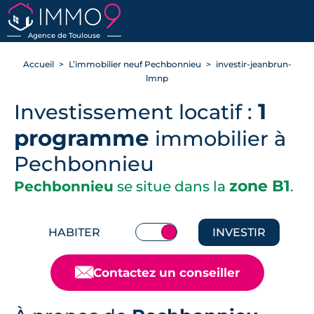
RETOUR
Agence de Toulouse
Accueil
L’immobilier neuf Pechbonnieu
investir-jeanbrun-
lmnp
1
Investissement locatif :
programme
immobilier à
Pechbonnieu
zone B1
Pechbonnieu
se situe dans la
.
HABITER
INVESTIR
📧
Contactez un conseiller