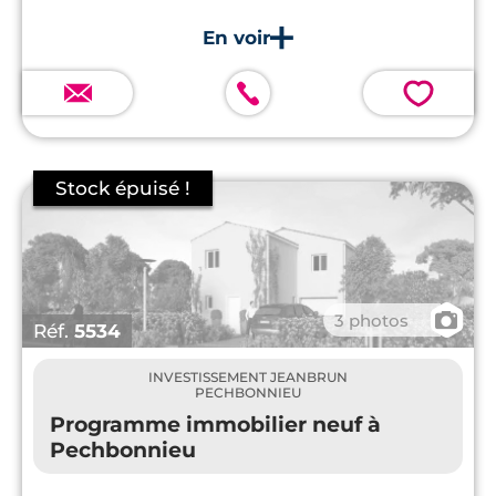
💗
📷
3 photos
Réf.
5534
INVESTISSEMENT JEANBRUN
PECHBONNIEU
Programme immobilier neuf à
Pechbonnieu