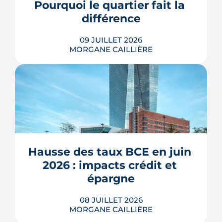
Pourquoi le quartier fait la 
des marges de manœuvre.
différence
LIRE L'ARTICLE
09 JUILLET 2026
MORGANE CAILLIÈRE
À l'échelle de Toulouse, la température
nocturne peut varier de plusieurs
degrés d'un secteur à l'autre lors des
fortes chaleurs : Météo-France
cartographie un îlot de chaleur
pouvant atteindre 4 °C après une
Hausse des taux BCE en juin 
journée d'été fortement ensoleillée.
2026 : impacts crédit et 
Densité minérale, hauteur du bâti, v�...
épargne
LIRE L'ARTICLE
08 JUILLET 2026
MORGANE CAILLIÈRE