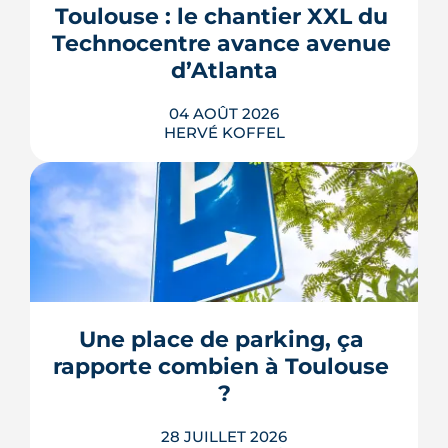
Toulouse : le chantier XXL du 
Technocentre avance avenue 
d’Atlanta
04 AOÛT 2026
HERVÉ KOFFEL
Avenue d'Atlanta, à la Roseraie, un
chantier de six hectares réorganise les
coulisses techniques de Toulouse
Métropole. Derrière les buttes de terre
visibles du périphérique se jouent un
déménagement de services, plusieurs
Une place de parking, ça 
chiffrages officiels et un bras de fer
rapporte combien à Toulouse 
environnemental.
?
LIRE L'ARTICLE
28 JUILLET 2026