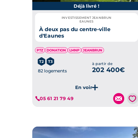
Déjà livré !
INVESTISSEMENT JEANBRUN
EAUNES
À deux pas du centre-ville
d'Eaunes
PTZ
DONATION
LMNP
JEANBRUN
T2
T3
à partir de
202 400€
82 logements
💗
05 61 21 79 49
Je découvre ce programme