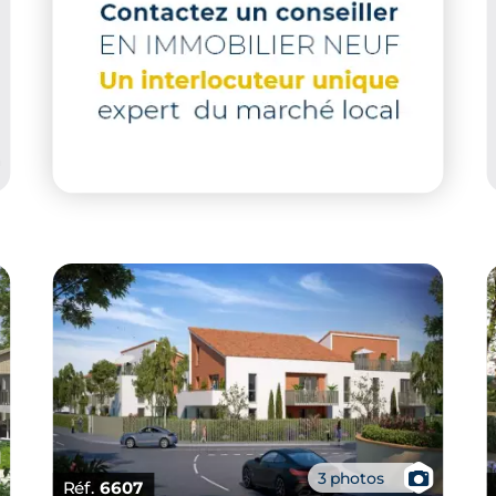
📷
3 photos
Réf.
6607