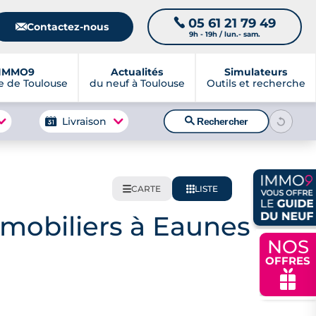
05 61 21 79 49
📞
📧
Contactez-nous
9h - 19h / lun.- sam.
IMMO9
Actualités
Simulateurs
 de Toulouse
du neuf à Toulouse
Outils et recherche
🔍
Livraison
Rechercher
CARTE
LISTE
🌍
📋
mobiliers à Eaunes
NOS
OFFRES
🎁