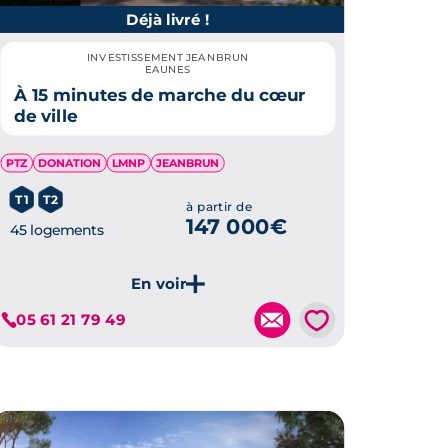
Déjà livré !
INVESTISSEMENT JEANBRUN
EAUNES
À 15 minutes de marche du cœur
de ville
PTZ
DONATION
LMNP
JEANBRUN
T1
T2
à partir de
147 000€
45 logements
💗
05 61 21 79 49
Je découvre ce programme