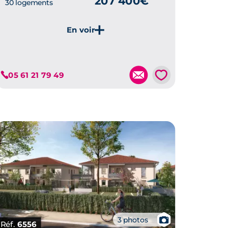
207 400€
30 logements
Je découvre ce programme
💗
05 61 21 79 49
📷
3 photos
Réf.
6556