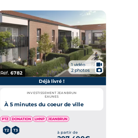
🎥
1 vidéo
📷
2 photos
Réf.
6782
Déjà livré !
INVESTISSEMENT JEANBRUN
EAUNES
À 5 minutes du coeur de ville
PTZ
DONATION
LMNP
JEANBRUN
T2
T3
à partir de