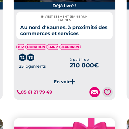
Déjà livré !
INVESTISSEMENT JEANBRUN
EAUNES
Au nord d'Eaunes, à proximité des
commerces et services
PTZ
DONATION
LMNP
JEANBRUN
T2
T3
à partir de
210 000€
25 logements
💗
05 61 21 79 49
Je découvre ce programme