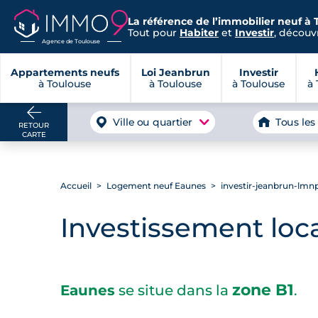
La référence de l’immobilier neuf à 
Tout pour
Habiter
et
Investir
, découvr
Agence de Toulouse
Appartements neufs
Loi Jeanbrun
Investir
à Toulouse
à Toulouse
à Toulouse
à 
Ville ou quartier
Tous les
RETOUR
CARTE
Accueil
Logement neuf Eaunes
investir-jeanbrun-lmn
Investissement loca
zone B1
Eaunes
se situe dans la
.