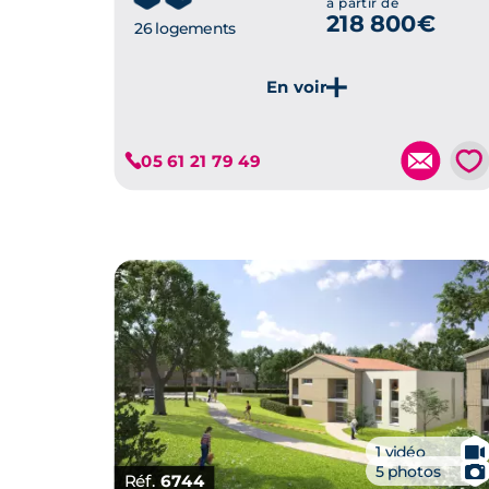
à partir de
218 800€
26 logements
Je découvre ce programme
💗
05 61 21 79 49
🎥
1 vidéo
📷
5 photos
Réf.
6744