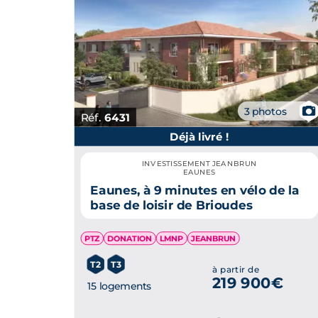
📷
3 photos
Réf.
6431
Déjà livré !
INVESTISSEMENT JEANBRUN
EAUNES
Eaunes, à 9 minutes en vélo de la
base de loisir de Brioudes
PTZ
DONATION
LMNP
JEANBRUN
T2
T3
à partir de
219 900€
15 logements