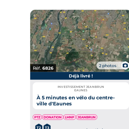
📷
2 photos
Réf.
6826
Déjà livré !
INVESTISSEMENT JEANBRUN
EAUNES
À 5 minutes en vélo du centre-
ville d'Eaunes
PTZ
DONATION
LMNP
JEANBRUN
T2
T3