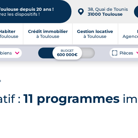
Toulouse depuis 20 ans !
38, Quai de Tounis
📍
ez les dispositifs !
31000 Toulouse
Habiter
Crédit immobilier
Gestion locative
Toulouse
à Toulouse
à Toulouse
Agence
BUDGET
 biens
Pièces
600 000€
p
11 programmes
tif :
im