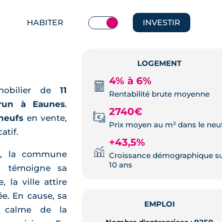
HABITER
INVESTIR
LOGEMENT
4% à 6%
mobilier de
11
Rentabilité brute moyenne
brun à Eaunes
.
2740€
neufs
en vente,
Prix moyen au m² dans le neu
atif.
+43,5%
el, la commune
Croissance démographique s
10 ans
n témoigne sa
la ville attire
e. En cause, sa
EMPLOI
e calme de la