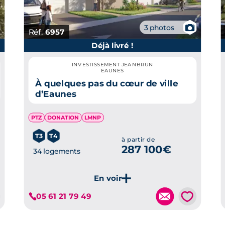
📷
3 photos
Réf.
6957
Déjà livré !
INVESTISSEMENT JEANBRUN
EAUNES
À quelques pas du cœur de ville
d’Eaunes
PTZ
DONATION
LMNP
T3
T4
à partir de
287 100€
34 logements
💗
05 61 21 79 49
Je découvre ce programme