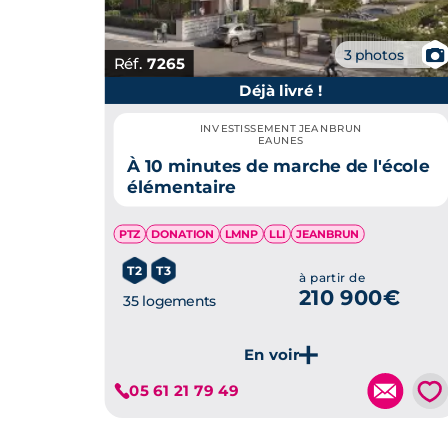
📷
3 photos
Réf.
7265
Déjà livré !
INVESTISSEMENT JEANBRUN
EAUNES
À 10 minutes de marche de l'école
élémentaire
PTZ
DONATION
LMNP
LLI
JEANBRUN
T2
T3
à partir de
210 900€
35 logements
💗
05 61 21 79 49
Je découvre ce programme