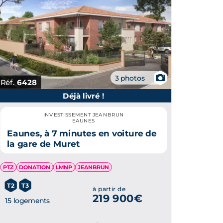
📷
3 photos
Réf.
6428
Déjà livré !
INVESTISSEMENT JEANBRUN
EAUNES
Eaunes, à 7 minutes en voiture de
la gare de Muret
PTZ
DONATION
LMNP
JEANBRUN
T2
T3
à partir de
219 900€
15 logements