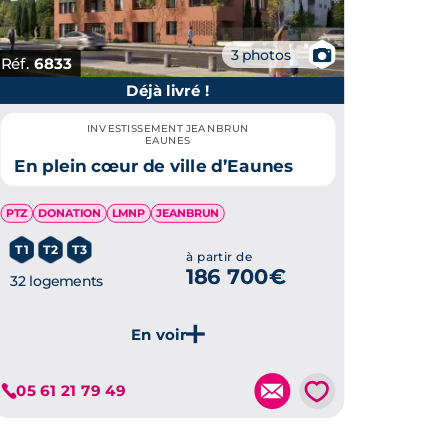
📷
3 photos
Réf.
6833
Déjà livré !
INVESTISSEMENT JEANBRUN
EAUNES
En plein cœur de ville d’Eaunes
PTZ
DONATION
LMNP
JEANBRUN
T1
T2
T3
à partir de
186 700€
32 logements
💗
05 61 21 79 49
Je découvre ce programme