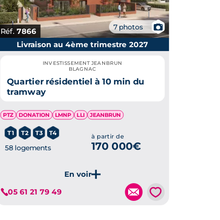
📷
7 photos
Réf.
7866
Livraison au 4ème trimestre 2027
INVESTISSEMENT JEANBRUN
BLAGNAC
Quartier résidentiel à 10 min du
tramway
PTZ
DONATION
LMNP
LLI
JEANBRUN
T1
T2
T3
T4
à partir de
170 000€
58 logements
💗
05 61 21 79 49
Je découvre ce programme