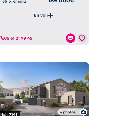
189 000€
56 logements
Je découvre ce programme
💗
05 61 21 79 49
📷
4 photos
Réf.
7141