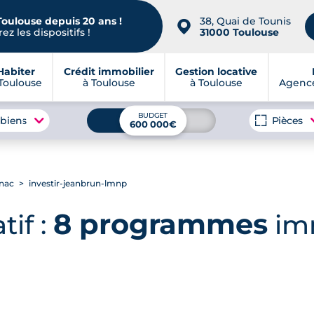
Toulouse depuis 20 ans !
38, Quai de Tounis
📍
ez les dispositifs !
31000 Toulouse
Habiter
Crédit immobilier
Gestion locative
Toulouse
à Toulouse
à Toulouse
Agence
BUDGET
 biens
Pièces
600 000€
gnac
investir-jeanbrun-lmnp
8 programmes
tif :
imm