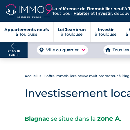
La référence de l’immobilier neuf à 
Tout pour
Habiter
et
Investir
, découvr
Agence de Toulouse
Appartements neufs
Loi Jeanbrun
Investir
à Toulouse
à Toulouse
à Toulouse
à 
Ville ou quartier
Tous les
RETOUR
CARTE
Accueil
L'offre immobilière neuve multipromoteur à Bla
Investissement loca
zone A
Blagnac
se situe dans la
.