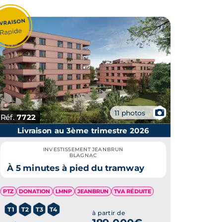
📷
11 photos
Réf.
7722
Livraison au 3ème trimestre 2026
INVESTISSEMENT JEANBRUN
BLAGNAC
À 5 minutes à pied du tramway
PTZ
DONATION
LMNP
JEANBRUN
TVA RÉDUITE
T1
T2
T3
T4
à partir de