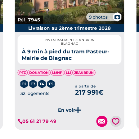
📷
9 photos
Réf.
7945
Livraison au 2ème trimestre 2028
INVESTISSEMENT JEANBRUN
BLAGNAC
À 9 min à pied du tram Pasteur-
Mairie de Blagnac
PTZ
DONATION
LMNP
LLI
JEANBRUN
T2
T3
T4
T5
à partir de
217 991€
32 logements
💗
05 61 21 79 49
Je découvre ce programme