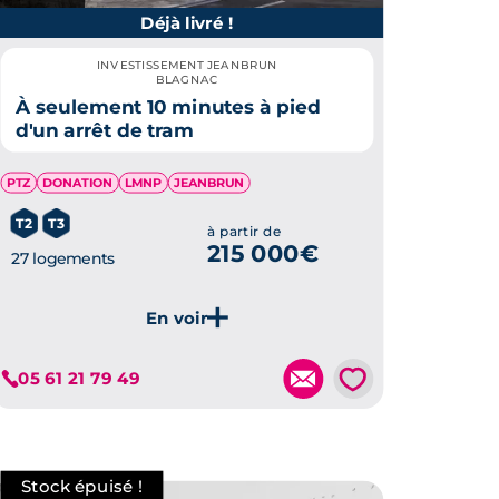
Déjà livré !
INVESTISSEMENT JEANBRUN
BLAGNAC
À seulement 10 minutes à pied
d'un arrêt de tram
PTZ
DONATION
LMNP
JEANBRUN
T2
T3
à partir de
215 000€
27 logements
Je découvre ce programme
💗
05 61 21 79 49