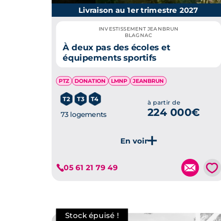
Livraison au 1er trimestre 2027
INVESTISSEMENT JEANBRUN
BLAGNAC
À deux pas des écoles et
équipements sportifs
PTZ
DONATION
LMNP
JEANBRUN
T2
T3
T4
à partir de
224 000€
73 logements
Je découvre ce programme
💗
05 61 21 79 49