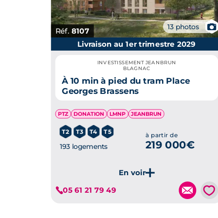
📷
13 photos
Réf.
8107
Livraison au 1er trimestre 2029
INVESTISSEMENT JEANBRUN
BLAGNAC
À 10 min à pied du tram Place
Georges Brassens
PTZ
DONATION
LMNP
JEANBRUN
T2
T3
T4
T5
à partir de
219 000€
193 logements
💗
05 61 21 79 49
Je découvre ce programme