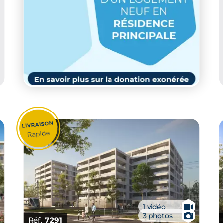
🎥
1 vidéo
📷
3 photos
Réf.
7291