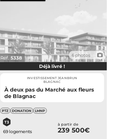
📷
6 photos
Réf.
5338
Déjà livré !
INVESTISSEMENT JEANBRUN
BLAGNAC
À deux pas du Marché aux fleurs
de Blagnac
PTZ
DONATION
LMNP
T3
à partir de
239 500€
69 logements