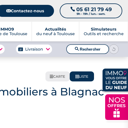
05 61 21 79 49
📞
📧
Contactez-nous
9h - 19h / lun.- sam.
IMMO9
Actualités
Simulateurs
 de Toulouse
du neuf à Toulouse
Outils et recherche
🔍
Livraison
Rechercher
CARTE
LISTE
🌍
📋
obiliers à Blagnac
NOS
OFFRES
🎁