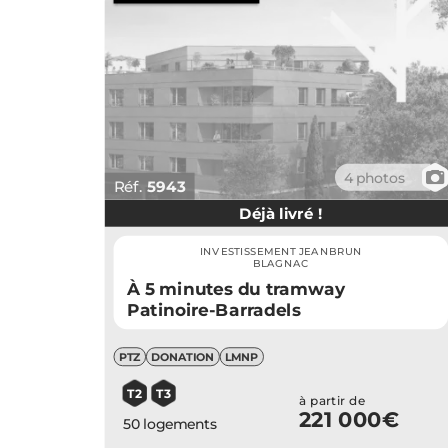
📷
4 photos
Réf.
5943
Déjà livré !
INVESTISSEMENT JEANBRUN
BLAGNAC
À 5 minutes du tramway
Patinoire-Barradels
PTZ
DONATION
LMNP
T2
T3
à partir de
221 000€
50 logements