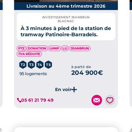
Livraison au 4ème trimestre 2026
INVESTISSEMENT JEANBRUN
BLAGNAC
À 3 minutes à pied de la station de
tramway Patinoire-Barradels.
PTZ
DONATION
LMNP
LLI
JEANBRUN
TVA RÉDUITE
T2
T3
T4
T5
à partir de
204 900€
95 logements
Je découvre ce programme
💗
05 61 21 79 49