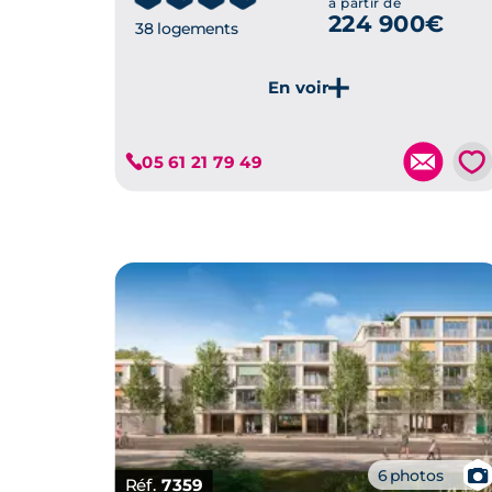
à partir de
224 900€
38 logements
Je découvre ce programme
💗
05 61 21 79 49
📷
6 photos
Réf.
7359