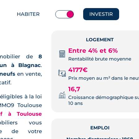
HABITER
INVESTIR
LOGEMENT
Entre 4% et 6%
mobilier de
8
Rentabilité brute moyenne
run à Blagnac
.
4177€
neufs
en vente,
Prix moyen au m² dans le neu
atif.
16,7
igibles à la loi
Croissance démographique s
10 ans
IMMO9 Toulouse
uf à Toulouse
iliers vous
EMPLOI
pe de votre