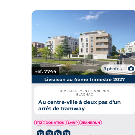
📷
9 photos
Réf.
7744
Livraison au 4ème trimestre 2027
INVESTISSEMENT JEANBRUN
BLAGNAC
Au centre-ville à deux pas d'un
arrêt de tramway
PTZ
DONATION
LMNP
JEANBRUN
T2
T3
T4
T5