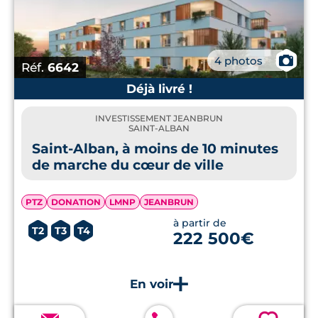
📷
4 photos
Réf.
6642
Déjà livré !
INVESTISSEMENT JEANBRUN
SAINT-ALBAN
Saint-Alban, à moins de 10 minutes
de marche du cœur de ville
PTZ
DONATION
LMNP
JEANBRUN
à partir de
T2
T3
T4
222 500€