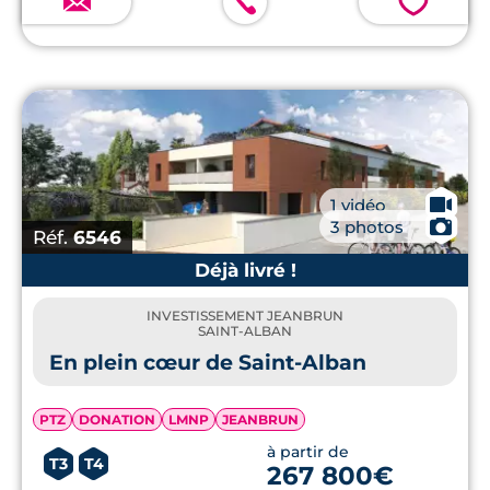
💗
🎥
1 vidéo
📷
3 photos
Réf.
6546
Déjà livré !
INVESTISSEMENT JEANBRUN
SAINT-ALBAN
En plein cœur de Saint-Alban
PTZ
DONATION
LMNP
JEANBRUN
à partir de
T3
T4
267 800€