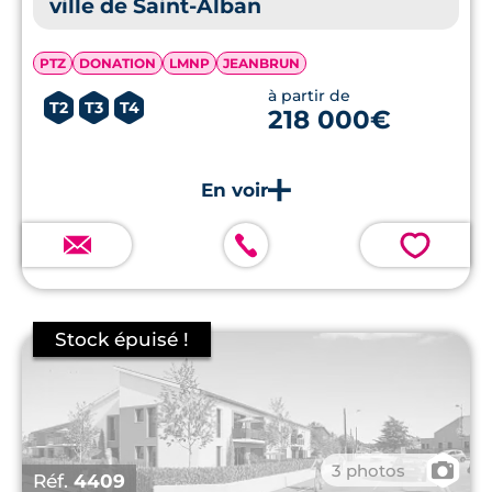
ville de Saint-Alban
PTZ
DONATION
LMNP
JEANBRUN
à partir de
T2
T3
T4
218 000€
💗
📷
3 photos
Réf.
4409