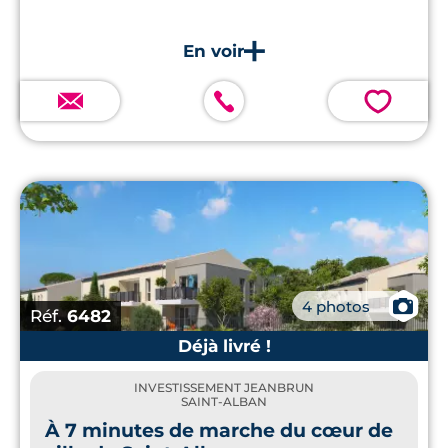
💗
📷
4 photos
Réf.
6482
Déjà livré !
INVESTISSEMENT JEANBRUN
SAINT-ALBAN
À 7 minutes de marche du cœur de