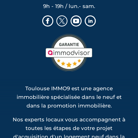
Programmes Jeanbrun Pin-Balma (1)
9h - 19h / lun.- sam.
Programmes Jeanbrun Pinsaguel (1)
Programmes Jeanbrun Plaisance-du-
Touch (1)
Programmes Jeanbrun Roques (1)
Programmes Jeanbrun Rouffiac-Tolosan
(1)
Programmes Jeanbrun Saint-Loup-
Cammas (1)
Programmes Jeanbrun Saint-Sauveur (1)
Toulouse IMMO9 est une agence
immobilière spécialisée dans le neuf et
dans la promotion immobilière.
Nos experts locaux vous accompagnent à
toutes les étapes de votre projet
d'acquisition d'un logement neuf dans la