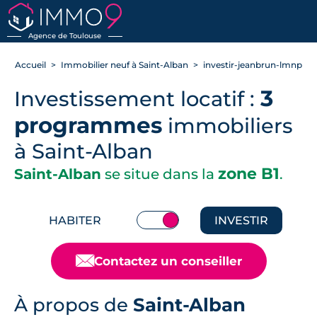
RETOUR
Agence de Toulouse
Accueil
Immobilier neuf à Saint-Alban
investir-jeanbrun-lmnp
3
Investissement locatif :
programmes
immobiliers
à Saint-Alban
zone B1
Saint-Alban
se situe dans la
.
HABITER
INVESTIR
📧
Contactez un conseiller
À propos de
Saint-Alban