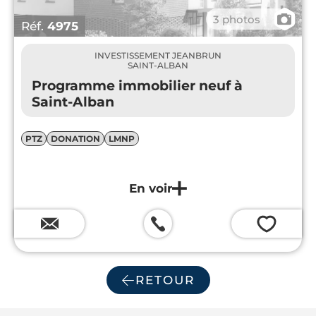
📷
3 photos
Réf.
4975
INVESTISSEMENT JEANBRUN
SAINT-ALBAN
Programme immobilier neuf à
Saint-Alban
PTZ
DONATION
LMNP
💗
RETOUR