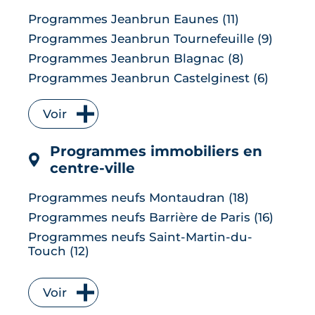
Programmes Jeanbrun Eaunes (11)
Programmes Jeanbrun Tournefeuille (9)
Programmes Jeanbrun Blagnac (8)
Programmes Jeanbrun Castelginest (6)
Programmes Jeanbrun L'Union (6)
Voir
Programmes Jeanbrun Quint-
Fonsegrives (6)
Programmes immobiliers en
Programmes Jeanbrun Bruguières (5)
centre-ville
Programmes Jeanbrun Saint-Orens-de-
Gameville (5)
Programmes neufs Montaudran (18)
Programmes Jeanbrun Auzeville-Tolosane
Programmes neufs Barrière de Paris (16)
(4)
Programmes neufs Saint-Martin-du-
Programmes Jeanbrun Muret (4)
Touch (12)
Programmes Jeanbrun Ramonville-Saint-
Programmes neufs Borderouge (10)
Agne (4)
Programmes neufs Saint Cyprien (10)
Programmes Jeanbrun Balma (3)
Voir
Programmes neufs Lardenne (8)
Programmes neufs Baziège (3)