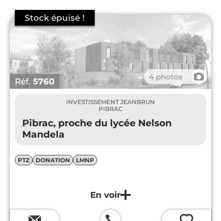
📷
4 photos
Réf.
5760
INVESTISSEMENT JEANBRUN
PIBRAC
Pibrac, proche du lycée Nelson
Mandela
PTZ
DONATION
LMNP
💗