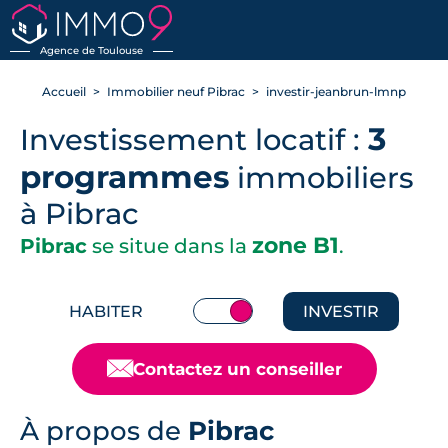
RETOUR
Agence de Toulouse
Accueil
Immobilier neuf Pibrac
investir-jeanbrun-lmnp
3
Investissement locatif :
programmes
immobiliers
à Pibrac
zone B1
Pibrac
se situe dans la
.
HABITER
INVESTIR
📧
Contactez un conseiller
À propos de
Pibrac