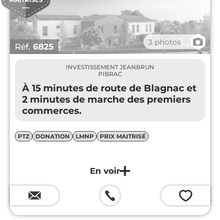
📷
3 photos
Réf.
6825
INVESTISSEMENT JEANBRUN
PIBRAC
À 15 minutes de route de Blagnac et
2 minutes de marche des premiers
commerces.
PTZ
DONATION
LMNP
PRIX MAITRISÉ
💗