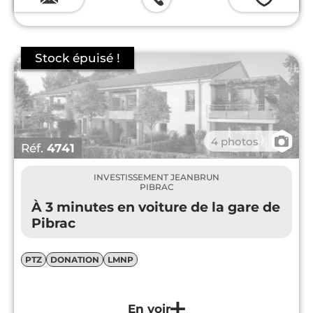
📷
4 photos
Réf.
4741
INVESTISSEMENT JEANBRUN
PIBRAC
À 3 minutes en voiture de la gare de
Pibrac
PTZ
DONATION
LMNP