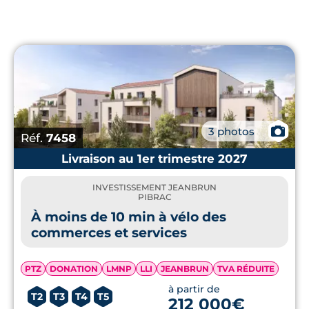
📷
3 photos
Réf.
7458
Livraison au 1er trimestre 2027
INVESTISSEMENT JEANBRUN
PIBRAC
À moins de 10 min à vélo des
commerces et services
PTZ
DONATION
LMNP
LLI
JEANBRUN
TVA RÉDUITE
à partir de
T2
T3
T4
T5
212 000€