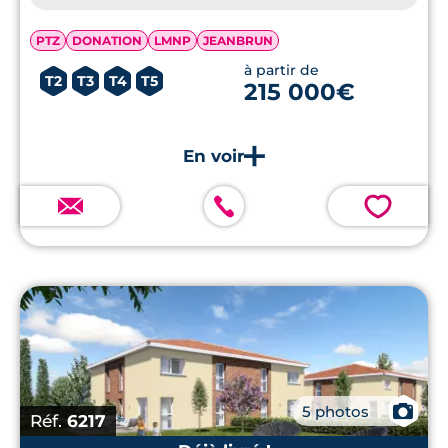
PTZ
DONATION
LMNP
JEANBRUN
à partir de
T2
T3
T4
T5
215 000€
💗
📷
5 photos
Réf.
6217