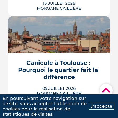
13 JUILLET 2026
MORGANE CAILLIÈRE
Avec le vote du Sénat du 8 juillet, un
logement classé F ou G pourra rester
en location sous conditions de travaux.
Que faut-il en retenir quand on
possède une passoire thermique ? État
Canicule à Toulouse : 
des lieux des règles, des échéances et
Pourquoi le quartier fait la 
des marges de manœuvre.
différence
LIRE L'ARTICLE
09 JUILLET 2026
▾
MORGANE CAILLIÈRE
5
/5
En poursuivant votre navigation sur
Laure G.
|
le 20 Mai 2025
ce site, vous acceptez l'utilisation de
J'accepte
cookies pour la réalisation de
Ma recherche
Contactez-nous
statistiques de visites.