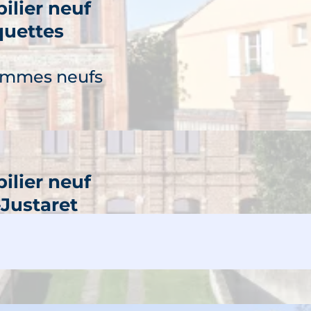
ilier neuf
uettes
ammes neufs
ilier neuf
-Justaret
découvre
ammes neufs