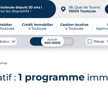
Toulouse depuis 20 ans !
38, Quai de Tounis
📍
ez les dispositifs !
31000 Toulouse
Habiter
Crédit immobilier
Gestion locative
Toulouse
à Toulouse
à Toulouse
Agence
BUDGET
 biens
Pièces
600 000€
-lmnp
1 programme
tif :
immo