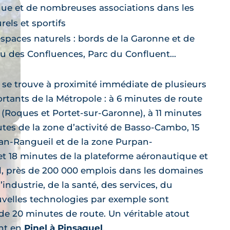
e et de nombreuses associations dans les
els et sportifs
paces naturels : bords de la Garonne et de
au des Confluences, Parc du Confluent...
l se trouve à proximité immédiate de plusieurs
rtants de la Métropole : à 6 minutes de route
 (Roques et Portet-sur-Garonne), à 11 minutes
utes de la zone d’activité de Basso-Cambo, 15
n-Rangueil et de la zone Purpan-
et 18 minutes de la plateforme aéronautique et
al, près de 200 000 emplois dans les domaines
’industrie, de la santé, des services, du
elles technologies par exemple sont
de 20 minutes de route. Un véritable atout
nt en
Pinel à Pinsaguel
.