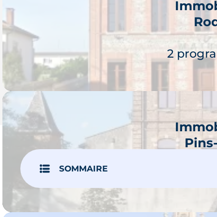
Immob
Roq
2 progr
Immob
Pins
Je 
SOMMAIRE
3 progr