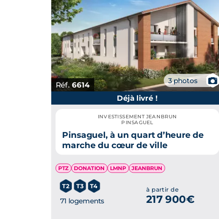
📷
3 photos
Réf.
6614
Déjà livré !
INVESTISSEMENT JEANBRUN
PINSAGUEL
Pinsaguel, à un quart d’heure de
marche du cœur de ville
PTZ
DONATION
LMNP
JEANBRUN
T2
T3
T4
à partir de
217 900€
71 logements