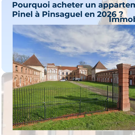
Pourquoi acheter un appartem
Pinel à Pinsaguel en 2026 ?
Immob
Lacroi
Je 
2 progr
Immob
R
Je 
1 prog