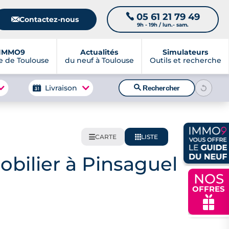
05 61 21 79 49
📞
📧
Contactez-nous
9h - 19h / lun.- sam.
IMMO9
Actualités
Simulateurs
 de Toulouse
du neuf à Toulouse
Outils et recherche
🔍
Livraison
Rechercher
CARTE
LISTE
🌍
📋
bilier à Pinsaguel
NOS
OFFRES
🎁