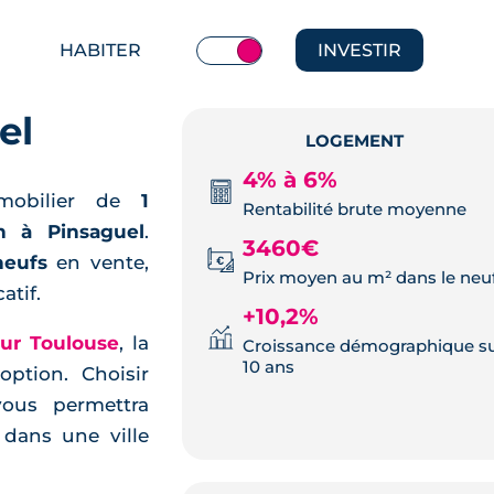
HABITER
INVESTIR
el
LOGEMENT
4% à 6%
mobilier de
1
Rentabilité brute moyenne
n à Pinsaguel
.
3460€
neufs
en vente,
Prix moyen au m² dans le neu
atif.
+10,2%
our Toulouse
, la
Croissance démographique s
10 ans
option. Choisir
us permettra
, dans une ville