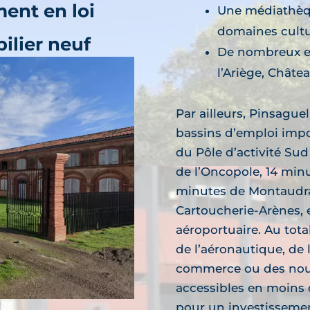
ent en loi
Une médiathèqu
domaines cultur
ilier neuf
De nombreux es
x-Falgarde
l’Ariège, Châte
découvre
ammes neufs
Par ailleurs, Pinsague
bassins d’emploi impo
du Pôle d’activité Sud
de l’Oncopole, 14 min
minutes de Montaudra
Cartoucherie-Arènes, 
ilier neuf
aéroportuaire. Au tot
oques
de l’aéronautique, de l
découvre
commerce ou des nouv
ramme neuf
accessibles en moins 
pour un investisseme