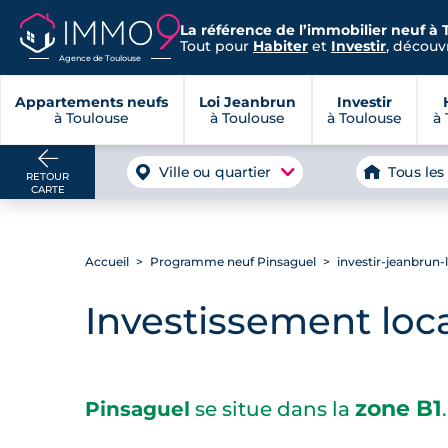
La référence de l’immobilier neuf à 
Tout pour
Habiter
et
Investir
, découvr
Agence de Toulouse
Appartements neufs
Loi Jeanbrun
Investir
à Toulouse
à Toulouse
à Toulouse
à 
Ville ou quartier
Tous les
RETOUR
CARTE
Accueil
Programme neuf Pinsaguel
investir-jeanbrun
Investissement loca
zone B1
Pinsaguel
se situe dans la
.