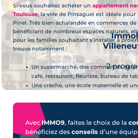
Si vous souhaitez acheter un
appartement neu
Toulouse
, la ville de Pinsaguel est idéale pou
Pinel. Très bien achalandée en commerces de 
bénéficiant de nombreux espaces naturels, elle 
Immob
pour les familles souhaitant s’installer à prox
Villene
trouve notamment :
Je 
2 progr
Un supermarché, des commerces de pr
café, restaurant, fleuriste, bureau de tab
Une crèche, une école maternelle et un
Avec
IMMO9
, faites le choix de la
co
Je 
bénéficiez des
conseils
d’une équip