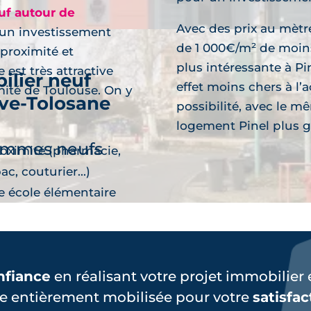
f autour de
Avec des prix au mètr
r un investissement
de 1 000€/m² de moins,
proximité et
plus intéressante à Pi
est très attractive
ilier neuf
effet moins chers à l’
imité de Toulouse. On y
uve-Tolosane
possibilité, avec le m
découvre
logement Pinel plus g
ammes neufs
oximité (pharmacie,
ac, couturier...)
e école élémentaire
nfiance
en réalisant votre projet immobilier 
découvre
e entièrement mobilisée pour votre
satisfac