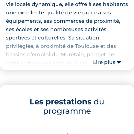
vie locale dynamique, elle offre à ses habitants
une excellente qualité de vie grâce à ses
équipements, ses commerces de proximité,
ses écoles et ses nombreuses activités
sportives et culturelles. Sa situation
privilégiée, à proximité de Toulouse et des
bassins d’emploi du Murétain, permet de
Lire plus
profiter des avantages de la vie urbaine tout
en préservant un cadre de vie agréable et
convivial.
Localisation de la résidence
Les prestations
du
programme
Cette résidence bénéficie d’un emplacement
idéal en plein cœur de la charmante
commune d’Eaunes. Les habitants pourront