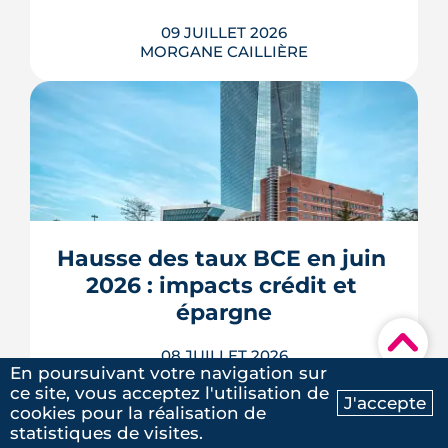
09 JUILLET 2026
MORGANE CAILLIÈRE
5
/5
Laure G.
|
le 20 Mai 2025
À l'échelle de Toulouse, la température
nocturne peut varier de plusieurs
degrés d'un secteur à l'autre lors des
fortes chaleurs : Météo-France
cartographie un îlot de chaleur
pouvant atteindre 4 °C après une
Hausse des taux BCE en juin 
journée d'été fortement ensoleillée.
2026 : impacts crédit et 
Densité minérale, hauteur du bâti, v�...
épargne
LIRE L'ARTICLE
▾
08 JUILLET 2026
En poursuivant votre navigation sur
MORGANE CAILLIÈRE
ce site, vous acceptez l'utilisation de
J'accepte
cookies pour la réalisation de
Ma recherche
Contactez-nous
statistiques de visites.