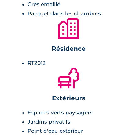
présents dans la résidence pour créer un
Grès émaillé
environnement agréable Les jardins privatifs
Parquet dans les chambres
disposent d'un point d'eau extérieur, et les
🏙
terrasses invitent à la détente. Les cuisines
équipées, placards pré-équipés et penderies,
ainsi que les meubles de salles de bain,
Résidence
miroirs sur vasques, mitigeurs et sèche-
serviettes, contribuent au confort et à
RT2012
l'esthétique du lieu. La sécurité est également
🌲
assurée grâce aux serrures 3 points.
Enfin, la résidence est conforme à la
Extérieurs
réglementation thermique RT2012 et éligible
au dispositif Pinel, offrant des avantages
Espaces verts paysagers
fiscaux aux investisseurs. Le carrelage en grès
Jardins privatifs
émaillé 45x45 dans les pièces de vie, le
Point d'eau extérieur
parquet dans les chambres, et la faïence toute