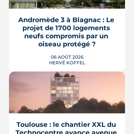
Andromède 3 à Blagnac : Le 
projet de 1700 logements 
neufs compromis par un 
oiseau protégé ?
06 AOÛT 2026
HERVÉ KOFFEL
La troisième et dernière phase de
l'écoquartier Andromède doit livrer
près de 1 700 logements à partir de
2028. La présence d'un passereau
Toulouse : le chantier XXL du 
protégé, la cisticole des joncs, contraint
fortement le plan d'aménagement et
Technocentre avance avenue 