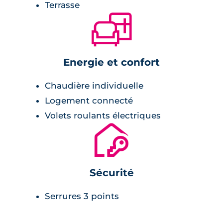
Terrasse
hauteur dans les pièces d'eau ajoutent une
🛋
touche d'élégance à ces villas. Cette résidence
est donc une opportunité à ne pas manquer
pour ceux qui recherchent un cadre de vie
Energie et confort
confortable et raffiné.
Chaudière individuelle
Logement connecté
Volets roulants électriques
🔐
Sécurité
Serrures 3 points