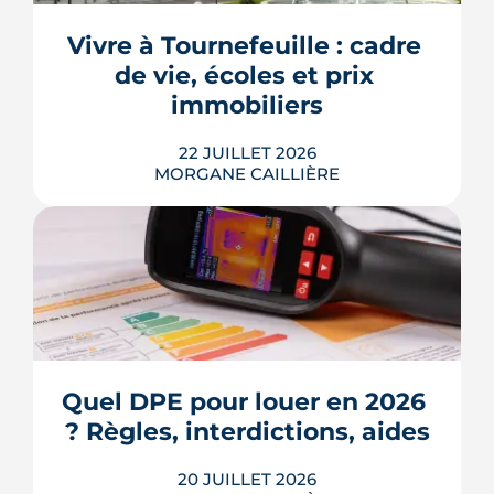
dus pendant la construction, à chaque
appel de fonds. Avec des taux autour
Vivre à Tournefeuille : cadre 
de 3,2 % en 2026, la note grimpe vite.
de vie, écoles et prix 
Voici les leviers concrets pour r...
immobiliers
LIRE L'ARTICLE
22 JUILLET 2026
MORGANE CAILLIÈRE
Écoles, base de loisirs, transports,
projets urbains et prix au m2 : le guide
complet pour s'installer à Tournefeuille,
3e ville de Haute-Garonne.
Quel DPE pour louer en 2026 
? Règles, interdictions, aides
LIRE L'ARTICLE
20 JUILLET 2026