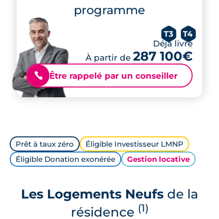
programme
T3
T4
Déjà livré
287 100€
À partir de
Être rappelé par un conseiller
📞
Prêt à taux zéro
Éligible Investisseur LMNP
Éligible Donation exonérée
Gestion locative
Les Logements Neufs
de la
(1)
résidence