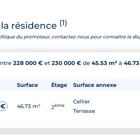
(1)
la résidence
 politique du promoteur, contactez-nous pour connaître la dis
ntre
228 000 €
et
230 000 €
de
45.53 m²
à
46.73
Surface
Étage
Surface annexe
Cellier
ème
 €
46.73 m²
2
Terrasse