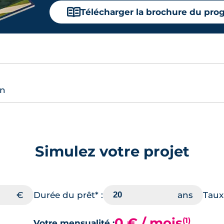
📖
Télécharger la brochure du pr
on
Simulez votre projet
Durée du prêt* :
Taux 
0 € / mois
(1)
Votre mensualité :