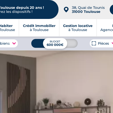
Toulouse depuis 20 ans !
38, Quai de Tounis
📍
ez les dispositifs !
31000 Toulouse
Habiter
Crédit immobilier
Gestion locative
Toulouse
à Toulouse
à Toulouse
Agence
BUDGET
 biens
Pièces
600 000€