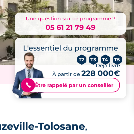
Une question sur ce programme ?
05 61 21 79 49
L'essentiel du programme
T2
T3
T4
T5
Déjà livré
228 000€
À partir de
Être rappelé par un conseiller
📞
zeville-Tolosane
,