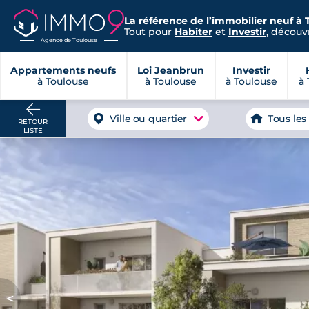
La référence de l’immobilier neuf à 
Tout pour
Habiter
et
Investir
, découvr
Agence de Toulouse
Appartements neufs
Loi Jeanbrun
Investir
à Toulouse
à Toulouse
à Toulouse
à 
Ville ou quartier
Tous les
RETOUR
LISTE
<