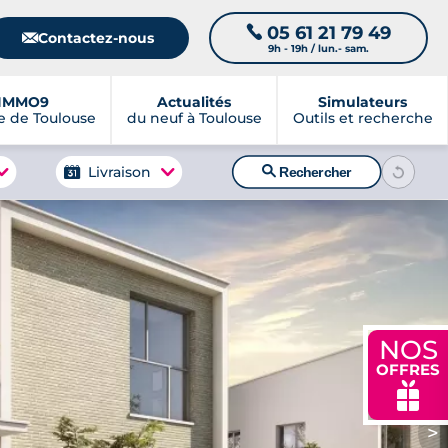
05 61 21 79 49
📞
📧
Contactez-nous
9h - 19h / lun.- sam.
IMMO9
Actualités
Simulateurs
 de Toulouse
du neuf à Toulouse
Outils et recherche
🔍
Livraison
Rechercher
NOS
OFFRES
🎁
>