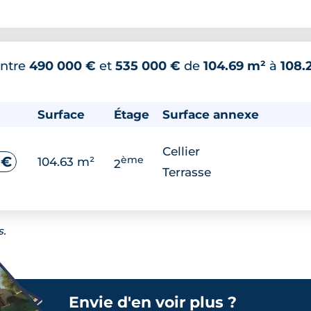
ntre
490 000 €
et
535 000 €
de
104.69 m²
à
108.
Surface
Étage
Surface annexe
Cellier
ème
 €
104.63 m²
2
Terrasse
s.
Envie d'en voir plus ?