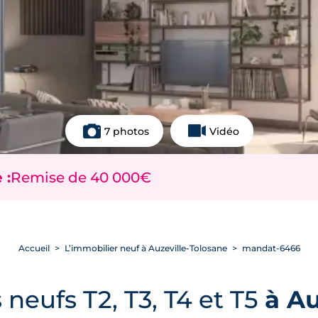
7 photos
Vidéo
 :
Remise de 40 000€
Accueil
L’immobilier neuf à Auzeville-Tolosane
mandat-6466
neufs T2, T3, T4 et T5
à Au