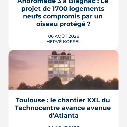
Andromède 3 à Blagnac : Le 
projet de 1700 logements 
neufs compromis par un 
oiseau protégé ?
06 AOÛT 2026
HERVÉ KOFFEL
La troisième et dernière phase de
l'écoquartier Andromède doit livrer
près de 1 700 logements à partir de
2028. La présence d'un passereau
Toulouse : le chantier XXL du 
protégé, la cisticole des joncs, contraint
fortement le plan d'aménagement et
Technocentre avance avenue 
repousse un calendrier déjà tendu.
d’Atlanta
LIRE L'ARTICLE