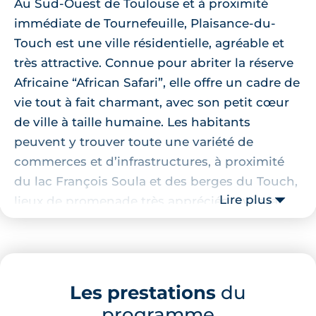
Au Sud-Ouest de Toulouse et à proximité
immédiate de Tournefeuille, Plaisance-du-
Touch est une ville résidentielle, agréable et
très attractive. Connue pour abriter la réserve
Africaine “African Safari”, elle offre un cadre de
vie tout à fait charmant, avec son petit cœur
de ville à taille humaine. Les habitants
peuvent y trouver toute une variété de
commerces et d’infrastructures, à proximité
du lac François Soula et des berges du Touch,
Lire plus
lieux de promenade très appréciés. Avec la
place importante accordée à la nature, elle se
présente comme un lieu de vie idéal pour
toute personne cherchant un compromis
entre ville et campagne. De même, de par son
Les prestations
du
emplacement, elle est idéale pour les
programme