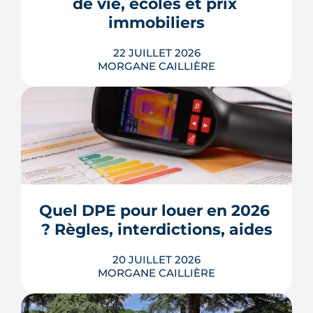
de vie, écoles et prix 
Voici les leviers concrets pour r...
immobiliers
LIRE L'ARTICLE
22 JUILLET 2026
MORGANE CAILLIÈRE
Écoles, base de loisirs, transports,
projets urbains et prix au m2 : le guide
complet pour s'installer à Tournefeuille,
3e ville de Haute-Garonne.
Quel DPE pour louer en 2026 
? Règles, interdictions, aides
LIRE L'ARTICLE
20 JUILLET 2026
MORGANE CAILLIÈRE