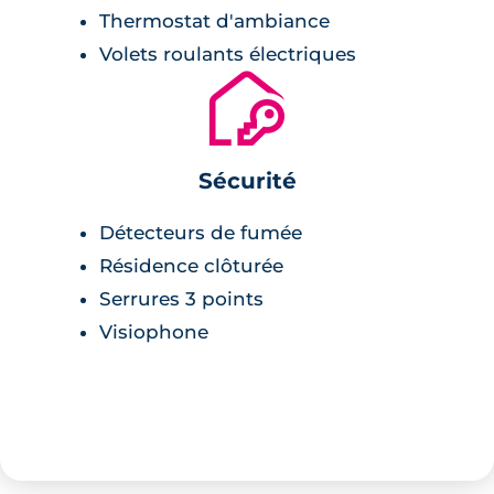
Thermostat d'ambiance
est clôturé, et des visiophones sont installés
Volets roulants électriques
aux entrées piétonnes. Chaque bâtiment
🔐
dispose d’un ascenseur, ainsi que d’une boîte
à colis connectée.
Sécurité
Détecteurs de fumée
Résidence clôturée
Serrures 3 points
Visiophone