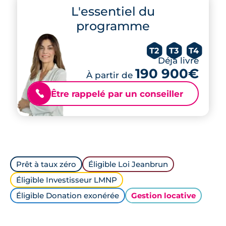
L'essentiel du
programme
T2
T3
T4
Déjà livré
190 900€
À partir de
Être rappelé par un conseiller
📞
Prêt à taux zéro
Éligible Loi Jeanbrun
Éligible Investisseur LMNP
Éligible Donation exonérée
Gestion locative