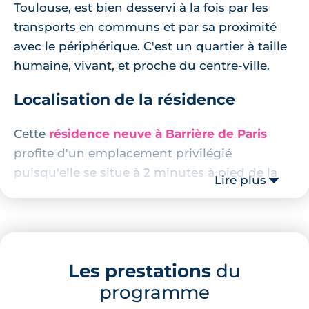
Toulouse, est bien desservi à la fois par les
transports en communs et par sa proximité
avec le périphérique. C'est un quartier à taille
humaine, vivant, et proche du centre-ville.
Localisation de la résidence
Cette
résidence neuve à Barrière de Paris
profite d'un emplacement privilégié
puisqu'elle se situe à 2 minutes à pied de la
Lire plus
station de métro Barrière de Paris sur la ligne
B. Celui-ci permet de rejoindre les allées Jean
Jaurès en 7 minutes seulement, et la Place du
Capitole en marchant 5 minutes de plus.
Les prestations
du
Proche du centre du quartier, ce programme
programme
neuf dispose de toutes les commodités,