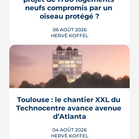
neufs compromis par un 
oiseau protégé ?
06 AOÛT 2026
HERVÉ KOFFEL
La troisième et dernière phase de
l'écoquartier Andromède doit livrer
près de 1 700 logements à partir de
2028. La présence d'un passereau
Toulouse : le chantier XXL du 
protégé, la cisticole des joncs, contraint
fortement le plan d'aménagement et
Technocentre avance avenue 
repousse un calendrier déjà tendu.
d’Atlanta
LIRE L'ARTICLE
04 AOÛT 2026
HERVÉ KOFFEL