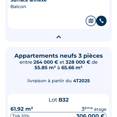
Balcon
🗞
📞
▾
Appartements neufs 3 pièces
entre
264 000 €
et
328 000 €
de
55.85 m²
à
65.66 m²
livraison à partir du
4T2025
Lot
B32
61.92 m²
3
ème
étage
306 000 €
TVA 20%