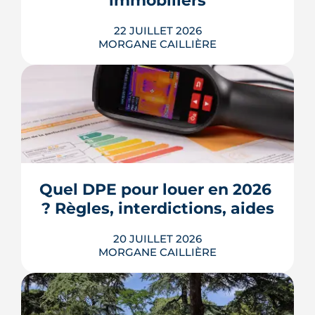
immobiliers
LIRE L'ARTICLE
22 JUILLET 2026
MORGANE CAILLIÈRE
Écoles, base de loisirs, transports,
projets urbains et prix au m2 : le guide
complet pour s'installer à Tournefeuille,
3e ville de Haute-Garonne.
Quel DPE pour louer en 2026 
? Règles, interdictions, aides
LIRE L'ARTICLE
20 JUILLET 2026
MORGANE CAILLIÈRE
En 2026, un logement doit être classé