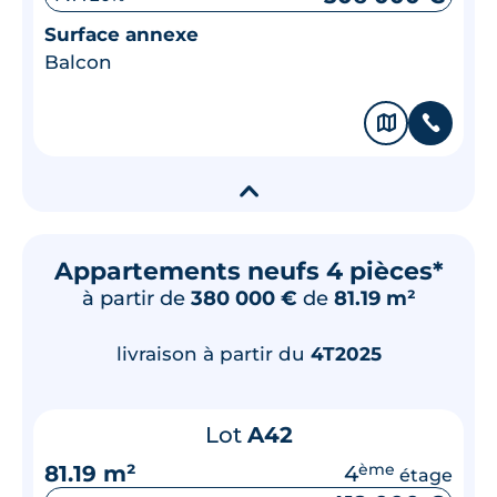
Surface annexe
Balcon
🗞
📞
▾
Appartements neufs 4 pièces*
à partir de
380 000 €
de
81.19 m²
livraison à partir du
4T2025
Lot
A42
81.19 m²
4
ème
étage