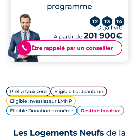
programme
T2
T3
T4
Déjà livré
201 900€
À partir de
Être rappelé par un conseiller
📞
Prêt à taux zéro
Éligible Loi Jeanbrun
Éligible Investisseur LMNP
Éligible Donation exonérée
Gestion locative
Les Logements Neufs
de la