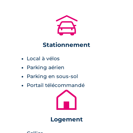
commerces et services nécessaires au
quotidien, atteignables en 5 minutes de
🚗
marche. À proximité se trouvent deux groupes
scolaires regroupant maternelle et
élémentaire, ainsi qu'un collège et un lycée.
Stationnement
En ce qui concerne les loisirs, le Parc de la
Local à vélos
Salade se trouve à 160m de la résidence et le
Parking aérien
Stade des Minimes à 550m. Bowling, théâtre
et piscine sont également à moins d'1km.
Parking en sous-sol
Portail télécommandé
Description de la résidence
🏚
Ce programme, érigé sur 2 bâtiments de 3 et 4
étages, est composé de 34 logements neufs
Logement
de 2 à 4 pièces et d'un jardin commun arboré
en coeur d'îlot. En rez-de-chaussée sur rue,