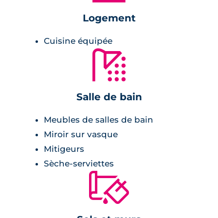
munis de volets roulants électriques.
Logement
L’alimentation en chauffage et eau chaude est
assurée par chaudière à gaz individuelle et
Cuisine équipée
🚿
panneaux photovoltaïques.
La résidence équipée de garages et de places
de parking en sous-sol et entièrement
Salle de bain
sécurisée par visiophone de type Intratone
pour ouvrir le portail .
Meubles de salles de bain
Miroir sur vasque
Mitigeurs
Sèche-serviettes
🔨