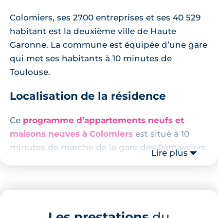
Colomiers, ses 2700 entreprises et ses 40 529
habitant est la deuxième ville de Haute
Garonne. La commune est équipée d’une gare
qui met ses habitants à 10 minutes de
Toulouse.
Localisation de la résidence
Ce
programme d’appartements neufs et
maisons neuves à Colomiers
est situé à 10
minutes de marche de la gare des Ramassiers
Lire plus
qui permet de rejoindre Toulouse Matabiau en
23 minutes. À mois de 15 minutes de marche
également, Airbus Atlantique. Airbus
opération à Saint-Martin du Touch est
Les prestations
du
accessible en 7 minutes de route.