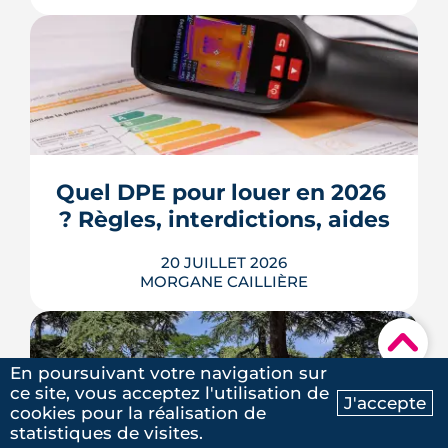
Écoles, base de loisirs, transports,
projets urbains et prix au m2 : le guide
complet pour s'installer à Tournefeuille,
3e ville de Haute-Garonne.
Quel DPE pour louer en 2026 
? Règles, interdictions, aides
LIRE L'ARTICLE
20 JUILLET 2026
MORGANE CAILLIÈRE
▾
En 2026, un logement doit être classé
En poursuivant votre navigation sur
au moins F au DPE pour être loué en
ce site, vous acceptez l'utilisation de
J'accepte
métropole, et la barre montera à E en
cookies pour la réalisation de
Ma recherche
Contactez-nous
2028. Le nouveau mode de calcul
statistiques de visites.