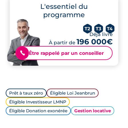
L'essentiel du
programme
T2
T3
T4
Déjà livré
196 000€
À partir de
Être rappelé par un conseiller
📞
Prêt à taux zéro
Éligible Loi Jeanbrun
Éligible Investisseur LMNP
Éligible Donation exonérée
Gestion locative