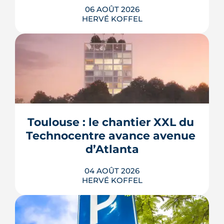
06 AOÛT 2026
HERVÉ KOFFEL
La troisième et dernière phase de
l'écoquartier Andromède doit livrer
près de 1 700 logements à partir de
2028. La présence d'un passereau
Toulouse : le chantier XXL du 
protégé, la cisticole des joncs, contraint
fortement le plan d'aménagement et
Technocentre avance avenue 
repousse un calendrier déjà tendu.
d’Atlanta
LIRE L'ARTICLE
04 AOÛT 2026
HERVÉ KOFFEL