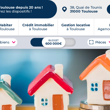
Toulouse depuis 20 ans !
38, Quai de Tounis
📍
ez les dispositifs !
31000 Toulouse
Habiter
Crédit immobilier
Gestion locative
Toulouse
à Toulouse
à Toulouse
Agence
BUDGET
 biens
Pièces
600 000€