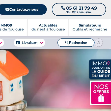
05 61 21 79 49
📞
📧
Contactez-nous
9h - 19h / lun.- sam.
IMMO9
Actualités
Simulateurs
 de Toulouse
du neuf à Toulouse
Outils et recherche
🔍
Livraison
Rechercher
NOS
OFFRES
🎁