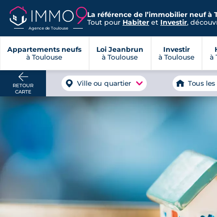
La référence de l’immobilier neuf à 
Tout pour
Habiter
et
Investir
, découvr
Agence de Toulouse
Appartements neufs
Loi Jeanbrun
Investir
à Toulouse
à Toulouse
à Toulouse
à 
Ville ou quartier
Tous les
RETOUR
CARTE