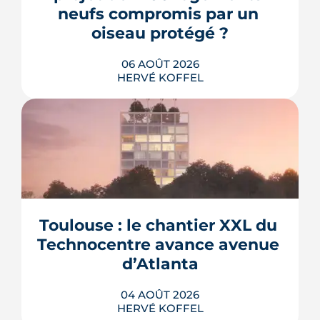
neufs compromis par un 
oiseau protégé ?
06 AOÛT 2026
HERVÉ KOFFEL
La troisième et dernière phase de
l'écoquartier Andromède doit livrer
près de 1 700 logements à partir de
2028. La présence d'un passereau
Toulouse : le chantier XXL du 
protégé, la cisticole des joncs, contraint
fortement le plan d'aménagement et
Technocentre avance avenue 
repousse un calendrier déjà tendu.
d’Atlanta
LIRE L'ARTICLE
04 AOÛT 2026
HERVÉ KOFFEL