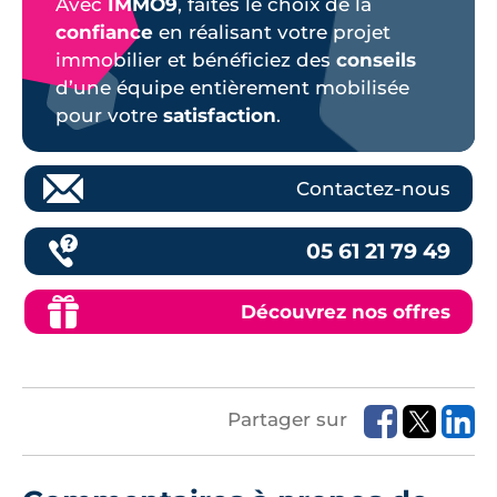
Avec
IMMO9
, faites le choix de la
confiance
en réalisant votre projet
immobilier et bénéficiez des
conseils
d’une équipe entièrement mobilisée
pour votre
satisfaction
.
Contactez-nous
05 61 21 79 49
Découvrez nos offres
Partager sur