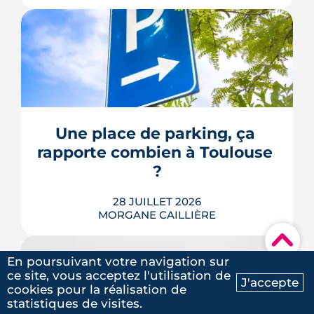
Avenue d'Atlanta, à la Roseraie, un
chantier de six hectares réorganise les
coulisses techniques de Toulouse
Métropole. Derrière les buttes de terre
visibles du périphérique se jouent un
déménagement de services, plusieurs
Une place de parking, ça 
chiffrages officiels et un bras de fer
rapporte combien à Toulouse 
environnemental.
?
LIRE L'ARTICLE
28 JUILLET 2026
MORGANE CAILLIÈRE
▾
En poursuivant votre navigation sur
ce site, vous acceptez l'utilisation de
Une place de parking inutilisée peut se
J'accepte
cookies pour la réalisation de
louer entre 40 et 120 € par mois à
Ma recherche
Contactez-nous
statistiques de visites.
Toulouse. Cet article détaille les prix de