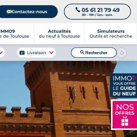
05 61 21 79 49
📞
📧
Contactez-nous
9h - 19h / lun.- sam.
IMMO9
Actualités
Simulateurs
 de Toulouse
du neuf à Toulouse
Outils et recherche
🔍
Livraison
Rechercher
NOS
OFFRES
🎁