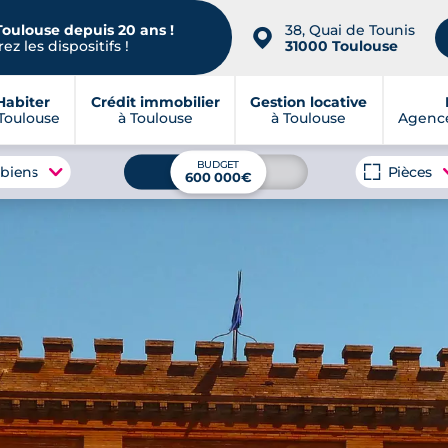
Toulouse depuis 20 ans !
38, Quai de Tounis
📍
ez les dispositifs !
31000 Toulouse
Habiter
Crédit immobilier
Gestion locative
Toulouse
à Toulouse
à Toulouse
Agence
BUDGET
 biens
Pièces
600 000€