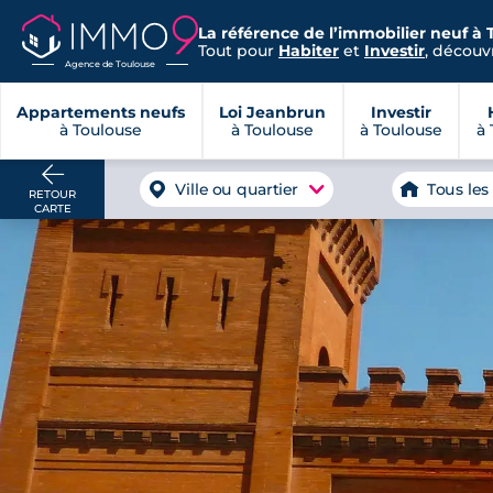
La référence de l’immobilier neuf à 
Tout pour
Habiter
et
Investir
, découvr
Agence de Toulouse
Appartements neufs
Loi Jeanbrun
Investir
à Toulouse
à Toulouse
à Toulouse
à 
Ville ou quartier
Tous les
RETOUR
CARTE