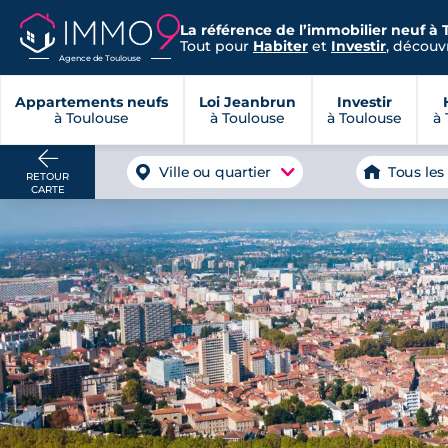
La référence de l’immobilier neuf à 
Tout pour
Habiter
et
Investir
, découvr
Agence de Toulouse
Appartements neufs
Loi Jeanbrun
Investir
à Toulouse
à Toulouse
à Toulouse
à 
Ville ou quartier
Tous les
RETOUR
CARTE