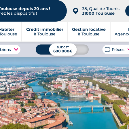
Toulouse depuis 20 ans !
38, Quai de Tounis
📍
ez les dispositifs !
31000 Toulouse
Habiter
Crédit immobilier
Gestion locative
Toulouse
à Toulouse
à Toulouse
Agence
BUDGET
 biens
Pièces
600 000€