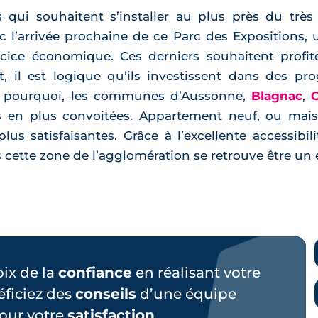
qui souhaitent s’installer au plus près du trè
c l’arrivée prochaine de ce Parc des Expositions
ice économique. Ces derniers souhaitent profite
ait, il est logique qu’ils investissent dans des 
st pourquoi, les communes d’Aussonne,
Blagnac
,
C
 en plus convoitées. Appartement neuf, ou maiso
plus satisfaisantes. Grâce à l’excellente accessibi
s cette zone de l’agglomération se retrouve être un
hoix de la
confiance
en réalisant votre
éficiez des
conseils
d’une équipe
our votre
satisfaction
.