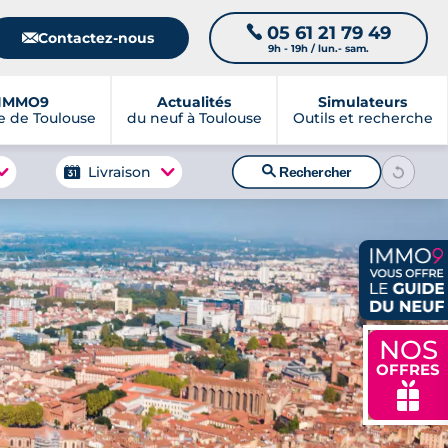
05 61 21 79 49
📞
📧
Contactez-nous
9h - 19h / lun.- sam.
IMMO9
Actualités
Simulateurs
 de Toulouse
du neuf à Toulouse
Outils et recherche
🔍
Livraison
Rechercher
NOS
OFFRES
🎁