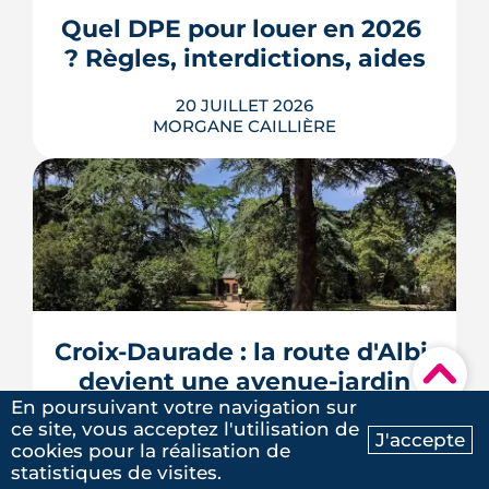
complet pour s'installer à Tournefeuille,
3e ville de Haute-Garonne.
Quel DPE pour louer en 2026 
? Règles, interdictions, aides
LIRE L'ARTICLE
20 JUILLET 2026
MORGANE CAILLIÈRE
En 2026, un logement doit être classé
au moins F au DPE pour être loué en
métropole, et la barre montera à E en
2028. Le nouveau mode de calcul
reclasse des centaines de milliers de
biens, pendant qu'un projet de loi voté
Croix-Daurade : la route d'Albi 
au Sénat pourrait assouplir les règles.
▾
Calendrier, sanctions, obliga...
devient une avenue-jardin
En poursuivant votre navigation sur
LIRE L'ARTICLE
ce site, vous acceptez l'utilisation de
16 JUILLET 2026
J'accepte
MORGANE CAILLIÈRE
cookies pour la réalisation de
Ma recherche
Contactez-nous
statistiques de visites.