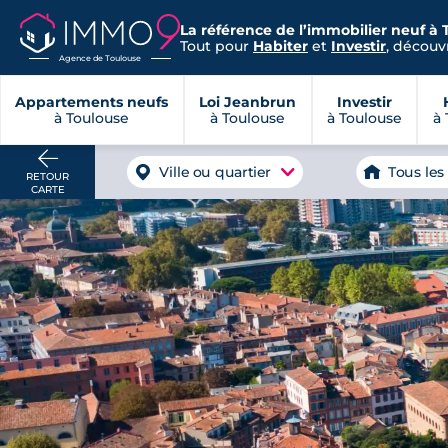
La référence de l’immobilier neuf à 
Tout pour
Habiter
et
Investir
, découvr
Agence de Toulouse
Appartements neufs
Loi Jeanbrun
Investir
à Toulouse
à Toulouse
à Toulouse
à 
Ville ou quartier
Tous les
RETOUR
CARTE