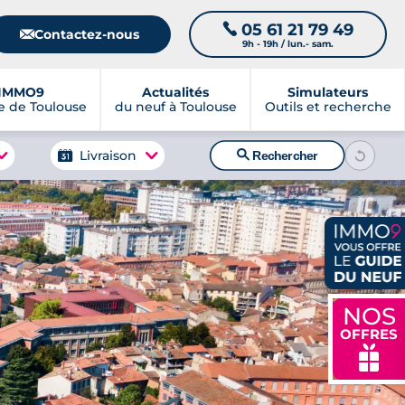
05 61 21 79 49
📞
📧
Contactez-nous
9h - 19h / lun.- sam.
IMMO9
Actualités
Simulateurs
 de Toulouse
du neuf à Toulouse
Outils et recherche
🔍
Livraison
Rechercher
NOS
OFFRES
🎁