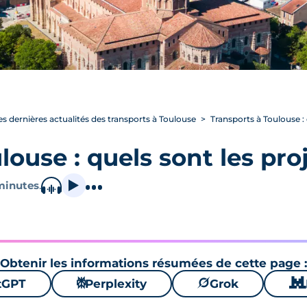
es dernières actualités des transports à Toulouse
Transports à Toulouse : 
ouse : quels sont les proj
minutes
.
Obtenir les informations résumées de cette page :
tGPT
⚙
Perplexity
🪐
Grok
🐱