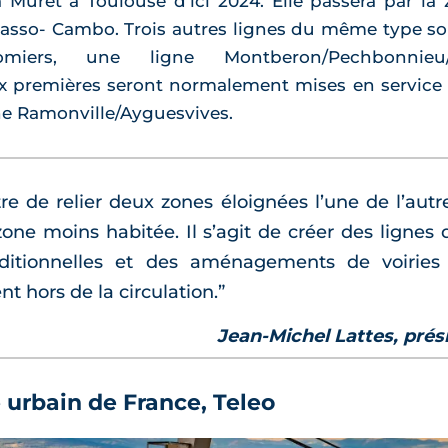
a Muret à Toulouse d’ici 2024. Elle passera par l
asso- Cambo. Trois autres lignes du même type son
Colomiers, une ligne Montberon/Pechbonn
ux premières seront normalement mises en service
gne Ramonville/Ayguesvives.
re de relier deux zones éloignées l’une de l’au
ne moins habitée. Il s’agit de créer des lignes d
ditionnelles et des aménagements de voiries
 hors de la circulation.”
Jean-Michel Lattes, prési
 urbain de France, Teleo