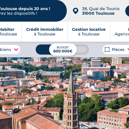
Toulouse depuis 20 ans !
38, Quai de Tounis
📍
ez les dispositifs !
31000 Toulouse
Habiter
Crédit immobilier
Gestion locative
Toulouse
à Toulouse
à Toulouse
Agence
BUDGET
 biens
Pièces
600 000€