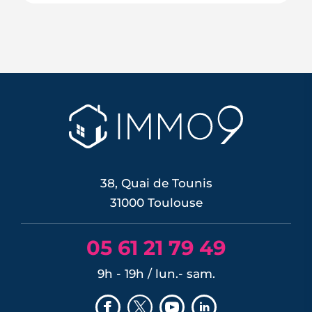
Le 11 juin 2026, la BCE a relevé ses trois
taux directeurs de 25 points de base,
une première depuis septembre 2023,
pour contrer une inflation ravivée par le
choc énergétique. L'effet sur les crédits
immobiliers reste limité à court terme,
les banques ayant anticipé la décision,
mais une ...
LIRE L'ARTICLE
38, Quai de Tounis
31000 Toulouse
05 61 21 79 49
9h - 19h / lun.- sam.