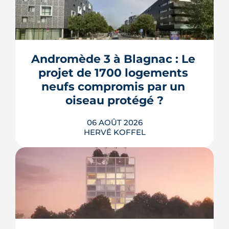
Andromède 3 à Blagnac : Le 
projet de 1700 logements 
neufs compromis par un 
oiseau protégé ?
06 AOÛT 2026
HERVÉ KOFFEL
La troisième et dernière phase de
l'écoquartier Andromède doit livrer
près de 1 700 logements à partir de
2028. La présence d'un passereau