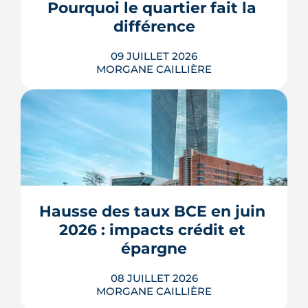
Pourquoi le quartier fait la 
des marges de manœuvre.
différence
LIRE L'ARTICLE
09 JUILLET 2026
MORGANE CAILLIÈRE
À l'échelle de Toulouse, la température
nocturne peut varier de plusieurs
degrés d'un secteur à l'autre lors des
fortes chaleurs : Météo-France
cartographie un îlot de chaleur
pouvant atteindre 4 °C après une
Hausse des taux BCE en juin 
journée d'été fortement ensoleillée.
2026 : impacts crédit et 
Densité minérale, hauteur du bâti, v�...
épargne
LIRE L'ARTICLE
08 JUILLET 2026
MORGANE CAILLIÈRE