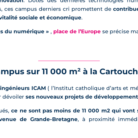
nnovation
. Dotés des dernières technologies nu
ns, ces campus derniers cri promettent de
contribue
a vitalité sociale et économique
.
pus du numérique »
,
place de l’Europe
se précise ma
mpus sur 11 000 m² à la Cartouch
d’ingénieurs ICAM
( l’Institut catholique d’arts et mé
r dévoiler
ses nouveaux projets de développement
ués,
ce ne sont pas moins de 11 000 m2 qui vont s
avenue de Grande-Bretagne
, à proximité imméd