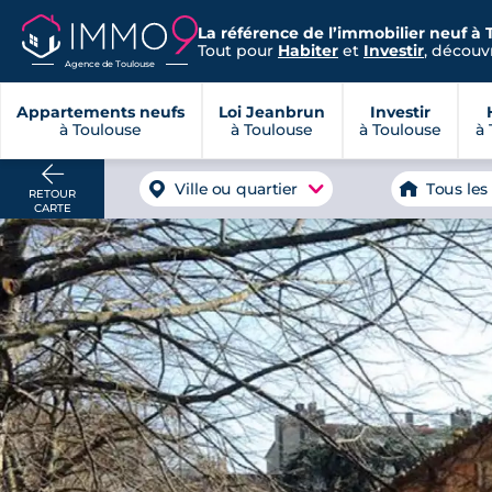
La référence de l’immobilier neuf à 
Tout pour
Habiter
et
Investir
, découvr
Agence de Toulouse
Appartements neufs
Loi Jeanbrun
Investir
à Toulouse
à Toulouse
à Toulouse
à 
Ville ou quartier
Tous les
RETOUR
CARTE