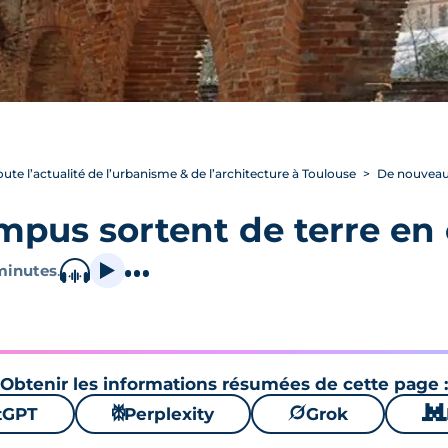
oute l’actualité de l’urbanisme & de l’architecture à Toulouse
De nouveaux
pus sortent de terre en c
minutes
.
Obtenir les informations résumées de cette page :
tGPT
⚙
Perplexity
🪐
Grok
🐱