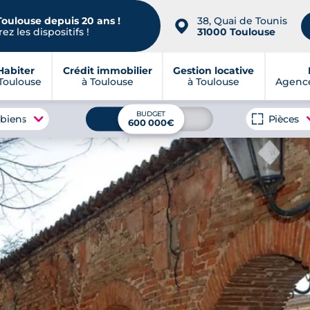
Toulouse depuis 20 ans !
38, Quai de Tounis
📍
ez les dispositifs !
31000 Toulouse
Habiter
Crédit immobilier
Gestion locative
Toulouse
à Toulouse
à Toulouse
Agence
BUDGET
 biens
Pièces
600 000€