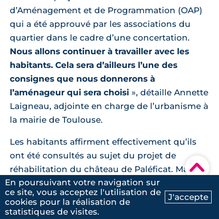
d’Aménagement et de Programmation (OAP)
qui a été approuvé par les associations du
quartier dans le cadre d’une concertation.
Nous allons continuer à travailler avec les
habitants. Cela sera d’ailleurs l’une des
consignes que nous donnerons à
l’aménageur qui sera choisi
», détaille Annette
Laigneau, adjointe en charge de l’urbanisme à
la mairie de Toulouse.
Les habitants affirment effectivement qu’ils
ont été consultés au sujet du projet de
▾
réhabilitation du château de Paléficat. Mais ils
En poursuivant votre navigation sur
se sentent dupés et trompés par la mairie
ce site, vous acceptez l'utilisation de
toulousaine : « Nous regrettons de nous être
J'accepte
cookies pour la réalisation de
Ma recherche
Contactez-nous
mobilisés à fond autour du projet du château
statistiques de visites.